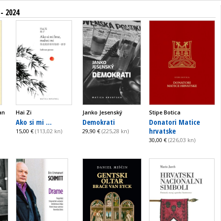
 - 2024
an
Hai Zi
Janko Jesenský
Stipe Botica
Ako si mi ...
Demokrati
Donatori Matice
hrvatske
15,00 €
(113,02 kn)
29,90 €
(225,28 kn)
30,00 €
(226,03 kn)