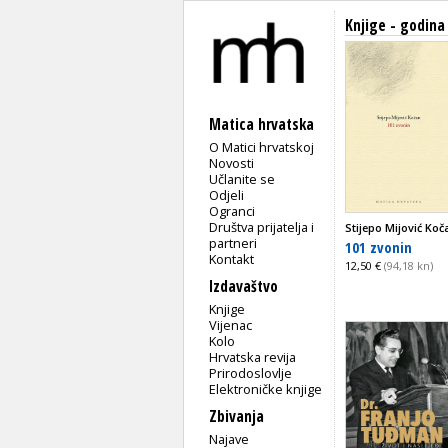
Knjige - godina
Matica hrvatska
O Matici hrvatskoj
Novosti
Učlanite se
Odjeli
Ogranci
Društva prijatelja i
Stijepo Mijović Koč
partneri
101 zvonin
Kontakt
12,50 €
(94,18 kn)
Izdavaštvo
Knjige
Vijenac
Kolo
Hrvatska revija
Prirodoslovlje
Elektroničke knjige
Zbivanja
Najave