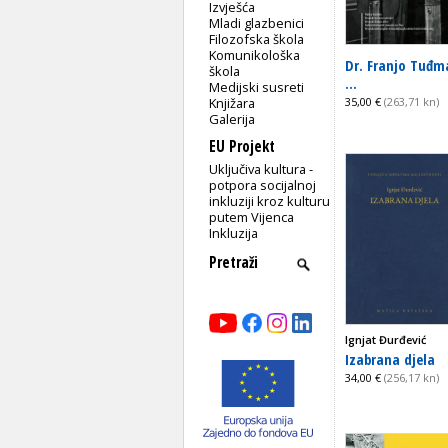
Izvješća
Mladi glazbenici
Filozofska škola
Komunikološka
Dr. Franjo Tuđm
škola
...
Medijski susreti
Knjižara
35,00 €
(263,71 kn)
Galerija
EU Projekt
Uključiva kultura -
potpora socijalnoj
inkluziji kroz kulturu
putem Vijenca
Inkluzija
Ignjat Đurđević
Izabrana djela
34,00 €
(256,17 kn)