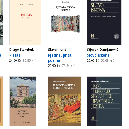
Drago Štambuk
Slaven Jurić
Stjepan Damjanović
 i
Pietas
Pjesma, priča,
Slovo iskona
poema
24,00 €
(180,83 kn)
20,00 €
(150,69 kn)
22,90 €
(172,54 kn)