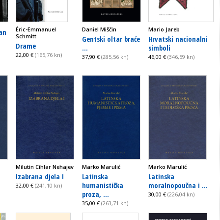
Éric-Emmanuel
Daniel Miščin
Mario Jareb
an
Schmitt
Gentski oltar braće
Hrvatski nacionalni
Drame
...
simboli
22,00 €
(165,76 kn)
37,90 €
(285,56 kn)
46,00 €
(346,59 kn)
Milutin Cihlar Nehajev
Marko Marulić
Marko Marulić
Izabrana djela I
Latinska
Latinska
humanistička
moralnopoučna i ...
32,00 €
(241,10 kn)
proza, ...
30,00 €
(226,04 kn)
35,00 €
(263,71 kn)