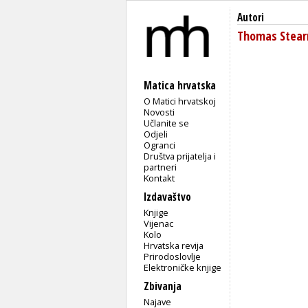
Autori
Thomas Stearn
Matica hrvatska
O Matici hrvatskoj
Novosti
Učlanite se
Odjeli
Ogranci
Društva prijatelja i
partneri
Kontakt
Izdavaštvo
Knjige
Vijenac
Kolo
Hrvatska revija
Prirodoslovlje
Elektroničke knjige
Zbivanja
Najave