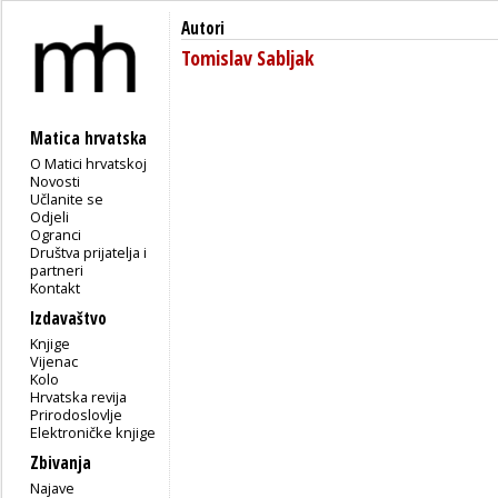
Autori
Tomislav Sabljak
Matica hrvatska
O Matici hrvatskoj
Novosti
Učlanite se
Odjeli
Ogranci
Društva prijatelja i
partneri
Kontakt
Izdavaštvo
Knjige
Vijenac
Kolo
Hrvatska revija
Prirodoslovlje
Elektroničke knjige
Zbivanja
Najave