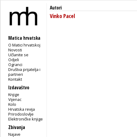
Autori
Vinko Pacel
Matica hrvatska
O Matici hrvatskoj
Novosti
Učlanite se
Odjeli
Ogranci
Društva prijatelja i
partneri
Kontakt
Izdavaštvo
Knjige
Vijenac
Kolo
Hrvatska revija
Prirodoslovlje
Elektroničke knjige
Zbivanja
Najave