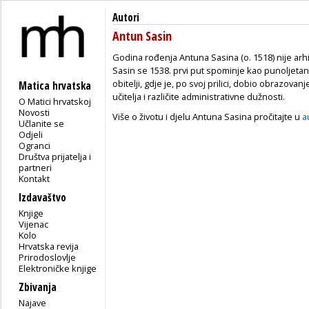
Autori
Antun Sasin
Godina rođenja Antuna Sasina (o. 1518) nije arh
Sasin se 1538. prvi put spominje kao punoljeta
obitelji, gdje je, po svoj prilici, dobio obrazov
Matica hrvatska
učitelja i različite administrativne dužnosti.
O Matici hrvatskoj
Novosti
Više o životu i djelu Antuna Sasina pročitajte u
a
Učlanite se
Odjeli
Ogranci
Društva prijatelja i
partneri
Kontakt
Izdavaštvo
Knjige
Vijenac
Kolo
Hrvatska revija
Prirodoslovlje
Elektroničke knjige
Zbivanja
Najave