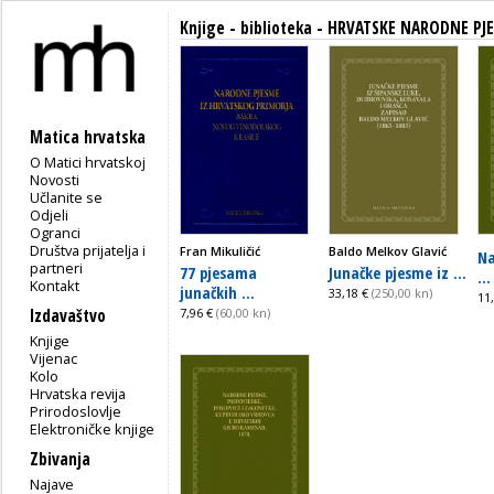
Knjige - biblioteka - HRVATSKE NARODNE PJ
Matica hrvatska
O Matici hrvatskoj
Novosti
Učlanite se
Odjeli
Ogranci
Društva prijatelja i
Fran Mikuličić
Baldo Melkov Glavić
Na
partneri
77 pjesama
Junačke pjesme iz ...
...
Kontakt
junačkih ...
33,18 €
(250,00 kn)
11
Izdavaštvo
7,96 €
(60,00 kn)
Knjige
Vijenac
Kolo
Hrvatska revija
Prirodoslovlje
Elektroničke knjige
Zbivanja
Najave