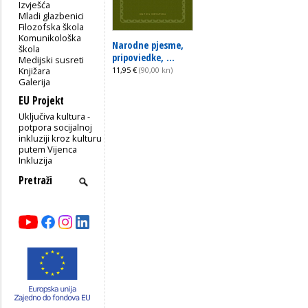
Izvješća
Mladi glazbenici
Filozofska škola
Komunikološka
Narodne pjesme,
škola
pripoviedke, ...
Medijski susreti
Knjižara
11,95 €
(90,00 kn)
Galerija
EU Projekt
Uključiva kultura -
potpora socijalnoj
inkluziji kroz kulturu
putem Vijenca
Inkluzija