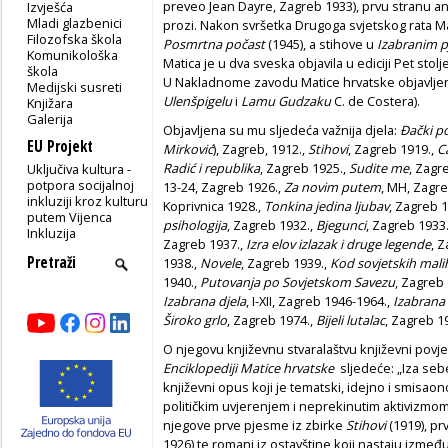
preveo Jean Dayre, Zagreb 1933), prvu stranu an
Izvješća
Mladi glazbenici
prozi. Nakon svršetka Drugoga svjetskog rata Ma
Filozofska škola
Posmrtna počast
(1945), a stihove u
Izabranim
Komunikološka
Matica je u dva sveska objavila u ediciji Pet stolj
škola
U Nakladnome zavodu Matice hrvatske objavljeni
Medijski susreti
Ulenšpigelu
i
Lamu Gudzaku
C. de Costera).
Knjižara
Galerija
Objavljena su mu sljedeća važnija djela:
Đački p
EU Projekt
Mirković
), Zagreb, 1912.,
Stihovi
, Zagreb 1919.,
C
Radić i republika
, Zagreb 1925.,
Sudite me
, Zagr
Uključiva kultura -
potpora socijalnoj
13-24, Zagreb 1926.,
Za novim putem
, MH, Zagre
inkluziji kroz kulturu
Koprivnica 1928.,
Tonkina jedina ljubav
, Zagreb 
putem Vijenca
psihologija
, Zagreb 1932.,
Bjegunci
, Zagreb 1933
Inkluzija
Zagreb 1937.,
Izra elov izlazak i druge legende
, 
1938.,
Novele
, Zagreb 1939.,
Kod sovjetskih mal
1940.,
Putovanja po Sovjetskom Savezu
, Zagreb
Izabrana djela
, I-XII, Zagreb 1946-1964.,
Izabrana 
Široko grlo
, Zagreb 1974.,
Bijeli lutalac
, Zagreb 1
O njegovu književnu stvaralaštvu književni povjes
Enciklopediji Matice hrvatske
sljedeće: „Iza sebe
književni opus koji je tematski, idejno i smisaono
političkim uvjerenjem i neprekinutim aktivizmo
njegove prve pjesme iz zbirke
Stihovi
(1919), pr
1926) te romani iz ostavštine koji nastaju između