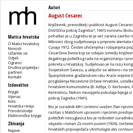
Autori
August Cesarec
Književnik, prevoditelj i publicist August Cesare
Dotrščina pokraj Zagreba?, 1941) osnovnu školu 
pohađao je u Zagrebu te je već zarana završio na
Matica hrvatska
Mitrovici zbog sudjelovanja u pripremi atentat
O Matici hrvatskoj
Cuvaja 1912. Čestim uhićenjima i robijanjima pop
Novosti
Cesarčeva života koji se odvijao između književn
Učlanite se
Odjeli
ilegalnoga političkog rada na organiziranju i p
Ogranci
pokreta u Hrvatskoj. Sudjelovao je na nizu kon
Društva prijatelja i
Sovjetskom Savezu, a uključio se aktivno i na s
partneri
Španjolskome građanskom ratu. Kraće vrijeme bora
Kontakt
proglašenja Nezavisne Države Hrvatske, ustaške
Izdavaštvo
hrvatskim komunistima (B. Adžija, O. Keršovani, A.
Knjige
Kerestincu. Nekon neuspjela pokušaja bijega iz l
Vijenac
pokraj Zagreba (1941).
Kolo
Hrvatska revija
Bio je suradnik MH i iznimno uvažen član njezin
Prirodoslovlje
razišao s Matičinom upravom i njezinim predsje
Elektroničke knjige
političkih nesuglasica bio je redovitim suradni
Zbivanja
objavila i roman
Za novim putem
(1926). Uvršete
hrvatskih pripovjedača (
Anthologie des conteur
Najave