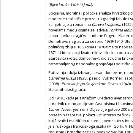
(
Bijeli lutalac
i
Krist i Juda
).
Socijalna, moralna i politička analiza hrvatskog 
moderne realističke proze u izgradnji fabule i s
zamjetna je u romanima
Careva kraljevina
(1925)
novelama među kojima se izdvaja
Tonkina jedin
smatra prikaz tragične sudbine Eugena Kvatern
Demetrovu nagradu za sezonu 1939/1940. Utemel
političkoj zbilji u 1860-tima i 1870-tima te nap
1871. U idealizaciji Kvaternikova lika kao borca
Starčevića (»otac domovine«), dio stručne kritik
nezatomljenog nacionalnog osjećaja i političko-
Putovanja i dulja izbivanja izvan domovine, napo
Današnja Rusija
(1938., pseud. Vuk Korneli, zapl
(1938) i
Putovanja po Sovjetskom Savezu
(1940),
literarnih dostignuća.
Od 1919., kada je s Krležom uređivao avangardn
suradnik u mnogim lijevim časopisima i listovima
Danas
,
Nova riječ
, i dr.). Objavio je gotovo 200 č
opsežnih rasprava, pokazujući interes za široki 
književnih i estetičkih do tema povezanih s indi
je s ruskoga i francuskoga jezika (M. Gorki, V. Hu
redigirao i priredio za tisak Marxov
Kapital
u pri