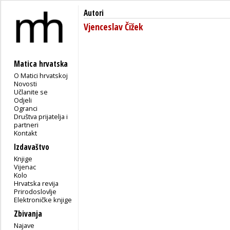
Autori
Vjenceslav Čižek
Matica hrvatska
O Matici hrvatskoj
Novosti
Učlanite se
Odjeli
Ogranci
Društva prijatelja i
partneri
Kontakt
Izdavaštvo
Knjige
Vijenac
Kolo
Hrvatska revija
Prirodoslovlje
Elektroničke knjige
Zbivanja
Najave