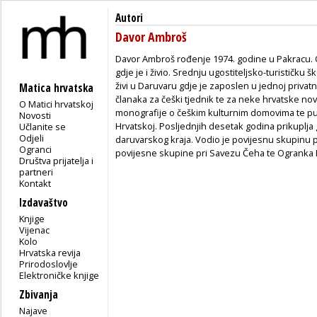
Autori
Davor Ambroš
Davor Ambroš rođenje 1974. godine u Pakracu. 
gdje je i živio. Srednju ugostiteljsko-turističku 
živi u Daruvaru gdje je zaposlen u jednoj privatno
Matica hrvatska
članaka za češki tjednik te za neke hrvatske nov
O Matici hrvatskoj
monografije o češkim kulturnim domovima te pu
Novosti
Hrvatskoj. Posljednjih desetak godina prikuplja 
Učlanite se
Odjeli
daruvarskog kraja. Vodio je povijesnu skupinu p
Ogranci
povijesne skupine pri Savezu Čeha te Ogranka 
Društva prijatelja i
partneri
Kontakt
Izdavaštvo
Knjige
Vijenac
Kolo
Hrvatska revija
Prirodoslovlje
Elektroničke knjige
Zbivanja
Najave