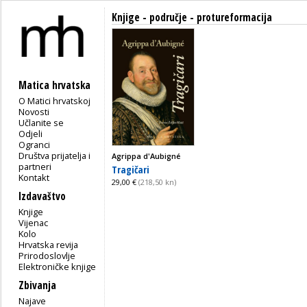
Knjige - područje - protureformacija
Matica hrvatska
O Matici hrvatskoj
Novosti
Učlanite se
Odjeli
Ogranci
Društva prijatelja i
Agrippa d'Aubigné
partneri
Tragičari
Kontakt
29,00 €
(218,50 kn)
Izdavaštvo
Knjige
Vijenac
Kolo
Hrvatska revija
Prirodoslovlje
Elektroničke knjige
Zbivanja
Najave