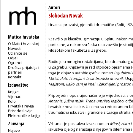
Autori
Slobodan Novak
Hrvatski prozaist, pjesnik i dramatičar (Split, 192
Matica hrvatska
»Završio je klasičnu gimnaziju u Splitu, nakon ma
O Matici hrvatskoj
partizane, a nakon svršetka rata završio je studij
Novosti
Filozofskom fakultetu u Zagrebu.
Učlanite se
Odjeli
Radio je u mnogim redakcijama, bio dramaturg u 
Ogranci
u Zagrebu. Književni je rad otpočeo pjesmama (
Društva prijatelja i
partneri
toga je objavio autobiografski roman
Izgubljeni 
Kontakt
Mirisi, zlato i tamjan
i
Izvanbrodski dnevnik
. Usp
Majstore, kako vam je ime?
i
Zakrivljeni prostor
,
Izdavaštvo
Knjige
Pripovjedni opus ujednačene je vrijednosti, a 
Vijenac
Antonia
,
Južne misli
i
Treba umrijeti logično
, drž
Kolo
Hrvatska revija
hrvatske novelistike. U njima su reduciranom f
Prirodoslovlje
traumatična iskustva i granične situacije straha, 
Elektroničke knjige
Zbivanja
Vrhunac je pak takva izraza roman
Mirisi, zlato 
iskustva cijelog naraštaja s njegovim dilemama
Najave