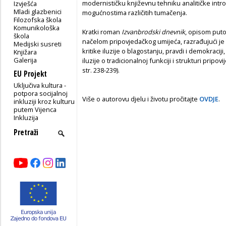
modernističku književnu tehniku analitičke intro
Izvješća
Mladi glazbenici
mogućnostima različitih tumačenja.
Filozofska škola
Komunikološka
Kratki roman
Izvanbrodski dnevnik
, opisom puto
škola
načelom pripovjedačkog umijeća, razrađujući je
Medijski susreti
kritike iluzije o blagostanju, pravdi i demokracij
Knjižara
Galerija
iluzije o tradicionalnoj funkciji i strukturi pripovi
str. 238-239).
EU Projekt
Uključiva kultura -
potpora socijalnoj
Više o autorovu djelu i životu pročitajte
OVDJE
.
inkluziji kroz kulturu
putem Vijenca
Inkluzija