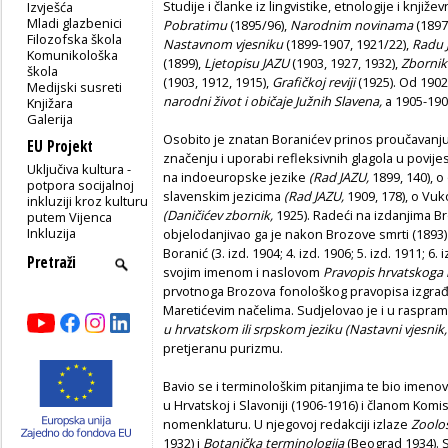
Studije i članke iz lingvistike, etnologije i knjiže
Izvješća
Mladi glazbenici
Pobratimu
(1895/96),
Narodnim novinama
(1897
Filozofska škola
Nastavnom vjesniku
(1899-1907, 1921/22),
Radu 
Komunikološka
(1899),
Ljetopisu JAZU
(1903, 1927, 1932),
Zborniku
škola
(1903, 1912, 1915),
Grafičkoj reviji
(1925). Od 1902
Medijski susreti
narodni život i običaje Južnih Slavena,
a 1905-190
Knjižara
Galerija
Osobito je znatan Boranićev prinos proučavanju 
EU Projekt
značenju i uporabi refleksivnih glagola u povije
Uključiva kultura -
na indoeuropske jezike
(Rad JAZU,
1899, 140), 
potpora socijalnoj
slavenskim jezicima
(Rad JAZU,
1909, 178), o Vuk
inkluziji kroz kulturu
(Daničićev zbornik,
1925). Radeći na izdanjima 
putem Vijenca
Inkluzija
objelodanjivao ga je nakon Brozove smrti (1893
Boranić (3. izd. 1904; 4. izd. 1906; 5. izd. 1911; 
svojim imenom i naslovom
Pravopis hrvatskoga i
prvotnoga Brozova fonološkog pravopisa izgrađe
Maretićevim načelima. Sudjelovao je i u rasprama
u hrvatskom ili srpskom jeziku (Nastavni vjesnik
pretjeranu purizmu.
Bavio se i terminološkim pitanjima te bio imeno
u Hrvatskoj i Slavoniji (1906-1916) i članom Komi
nomenklaturu. U njegovoj redakciji izlaze
Zoolo
1932) i
Botanička terminologija
(Beograd 1934). 