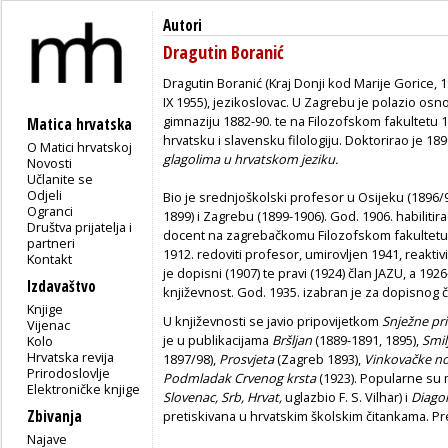
Autori
Dragutin Boranić
Dragutin Boranić (Kraj Donji kod Marije Gorice, 1
IX 1955),
jezikoslovac. U Zagrebu je polazio osn
gimnaziju 1882-90. te na Filozofskom fakultetu 1
Matica hrvatska
hrvatsku i slavensku filologiju. Doktorirao je 1
O Matici hrvatskoj
glagolima u hrvatskom jeziku.
Novosti
Učlanite se
Odjeli
Bio je srednjoškolski profesor u Osijeku (1896/
Ogranci
1899) i Zagrebu (1899-1906). God. 1906. habilitira
Društva prijatelja i
docent na zagrebačkomu Filozofskom fakultetu;
partneri
1912. redoviti profesor, umirovljen 1941, reaktiv
Kontakt
je dopisni (1907) te pravi (1924) član JAZU, a 19
Izdavaštvo
književnost. God. 1935. izabran je za dopisnog
Knjige
U književnosti se javio pripovijetkom
Snježne pri
Vijenac
je u publikacijama
Bršljan
(1889-1891, 1895),
Smil
Kolo
Hrvatska revija
1897/98),
Prosvjeta
(Zagreb 1893),
Vinkovačke n
Prirodoslovlje
Podmladak Crvenog krsta
(1923). Popularne su
Elektroničke knjige
Slovenac, Srb, Hrvat,
uglazbio F. S. Vilhar) i
Diago
Zbivanja
pretiskivana u hrvatskim školskim čitankama. Pr
Najave