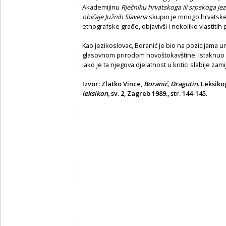
Akademijinu
Rječniku hrvatskoga ili srpskoga jez
običaje Južnih Slavena
skupio je mnogo hrvatske
etnografske građe, objavivši i nekoliko vlastitih
Kao jezikoslovac, Boranić je bio na pozicijama
glasovnom prirodom novoštokavštine. Istaknuo s
iako je ta njegova djelatnost u kritici slabije zam
Izvor: Zlatko Vince,
Boranić, Dragutin
.
Leksiko
leksikon,
sv. 2, Zagreb 1989., str. 144-145.