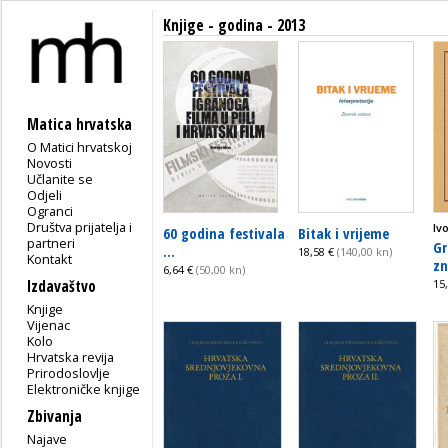
Knjige - godina - 2013
Matica hrvatska
O Matici hrvatskoj
Novosti
Učlanite se
Odjeli
Ogranci
Društva prijatelja i
Iv
60 godina festivala
Bitak i vrijeme
partneri
Gr
...
18,58 €
(140,00 kn)
Kontakt
zn
6,64 €
(50,00 kn)
Izdavaštvo
15
Knjige
Vijenac
Kolo
Hrvatska revija
Prirodoslovlje
Elektroničke knjige
Zbivanja
Najave