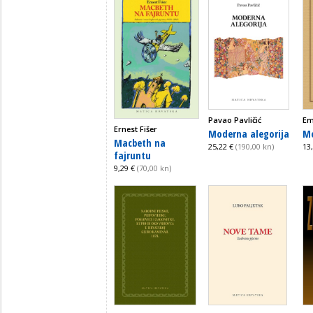
Pavao Pavličić
Em
Ernest Fišer
Moderna alegorija
Mo
Macbeth na
25,22 €
(190,00 kn)
13
fajruntu
9,29 €
(70,00 kn)