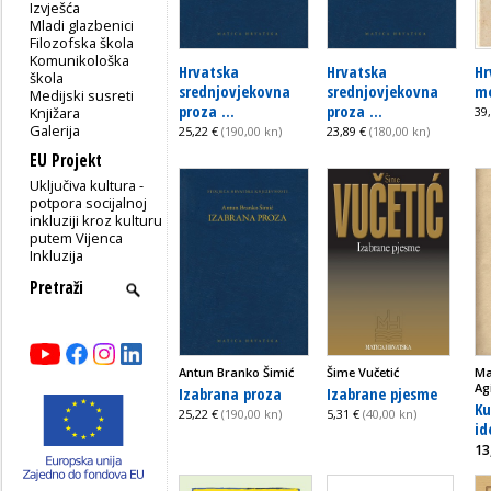
Izvješća
Mladi glazbenici
Filozofska škola
Komunikološka
Hrvatska
Hrvatska
Hr
škola
srednjovjekovna
srednjovjekovna
mo
Medijski susreti
proza ...
proza ...
Knjižara
39
Galerija
25,22 €
(190,00 kn)
23,89 €
(180,00 kn)
EU Projekt
Uključiva kultura -
potpora socijalnoj
inkluziji kroz kulturu
putem Vijenca
Inkluzija
Antun Branko Šimić
Šime Vučetić
Ma
Agi
Izabrana proza
Izabrane pjesme
Ku
25,22 €
(190,00 kn)
5,31 €
(40,00 kn)
id
13