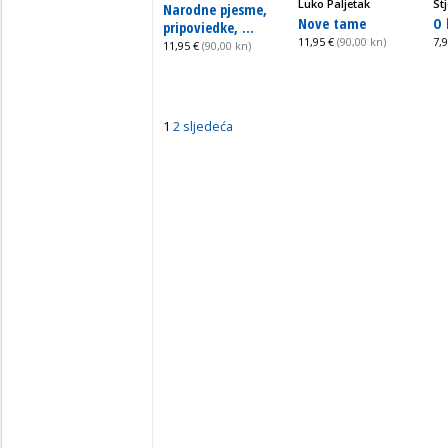
Luko Paljetak
St
Narodne pjesme,
Nove tame
O 
pripoviedke, ...
11,95 €
(90,00 kn)
7,
11,95 €
(90,00 kn)
1
2
sljedeća