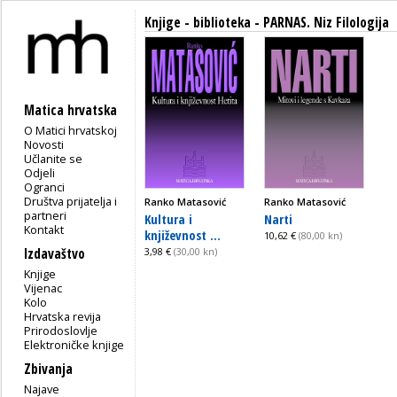
Knjige - biblioteka - PARNAS. Niz Filologija
Matica hrvatska
O Matici hrvatskoj
Novosti
Učlanite se
Odjeli
Ogranci
Društva prijatelja i
Ranko Matasović
Ranko Matasović
partneri
Kultura i
Narti
Kontakt
književnost ...
10,62 €
(80,00 kn)
Izdavaštvo
3,98 €
(30,00 kn)
Knjige
Vijenac
Kolo
Hrvatska revija
Prirodoslovlje
Elektroničke knjige
Zbivanja
Najave