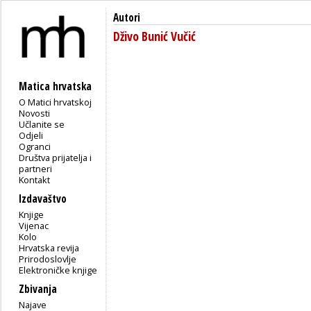
Autori
Dživo Bunić Vučić
Matica hrvatska
O Matici hrvatskoj
Novosti
Učlanite se
Odjeli
Ogranci
Društva prijatelja i
partneri
Kontakt
Izdavaštvo
Knjige
Vijenac
Kolo
Hrvatska revija
Prirodoslovlje
Elektroničke knjige
Zbivanja
Najave