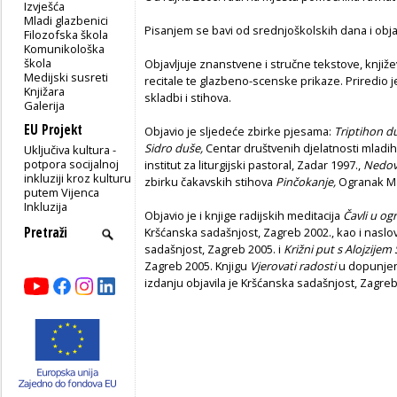
Izvješća
Mladi glazbenici
Pisanjem se bavi od srednjoškolskih dana i objav
Filozofska škola
Komunikološka
škola
Objavljuje znanstvene i stručne tekstove, književn
Medijski susreti
recitale te glazbeno-scenske prikaze. Priredio je
Knjižara
skladbi i stihova.
Galerija
EU Projekt
Objavio je sljedeće zbirke pjesama:
Triptihon d
Sidro duše,
Centar društvenih djelatnosti mladih
Uključiva kultura -
potpora socijalnoj
institut za liturgijski pastoral, Zadar 1997.,
Nedov
inkluziji kroz kulturu
zbirku čakavskih stihova
Pinčokanje,
Ogranak Ma
putem Vijenca
Inkluzija
Objavio je i knjige radijskih meditacija
Čavli u og
Kršćanska sadašnjost, Zagreb 2002., kao i nasl
sadašnjost, Zagreb 2005. i
Križni put s Alojzije
Zagreb 2005. Knjigu
Vjerovati radosti
u dopunjen
izdanju objavila je Kršćanska sadašnjost, Zagreb