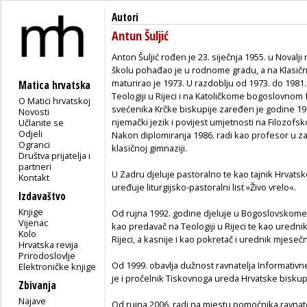
Autori
Antun Šuljić
Anton Šuljić rođen je 23. siječnja 1955. u Noval
školu pohađao je u rodnome gradu, a na Klasičn
maturirao je 1973. U razdoblju od 1973. do 1981.
Matica hrvatska
Teologiji u Rijeci i na Katoličkome bogoslovnom
O Matici hrvatskoj
svećenika Krčke biskupije zaređen je godine 19
Novosti
njemački jezik i povijest umjetnosti na Filozofs
Učlanite se
Odjeli
Nakon diplomiranja 1986. radi kao profesor u z
Ogranci
klasičnoj gimnaziji.
Društva prijatelja i
partneri
U Zadru djeluje pastoralno te kao tajnik Hrvatskog
Kontakt
uređuje liturgijsko-pastoralni list »Živo vrelo«.
Izdavaštvo
Knjige
Od rujna 1992. godine djeluje u Bogoslovskome s
Vijenac
kao predavač na Teologiji u Rijeci te kao urednik 
Kolo
Rijeci, a kasnije i kao pokretač i urednik mjeseč
Hrvatska revija
Prirodoslovlje
Od 1999. obavlja dužnost ravnatelja Informativne 
Elektroničke knjige
je i pročelnik Tiskovnoga ureda Hrvatske bisku
Zbivanja
Najave
Od rujna 2006. radi na mjestu pomoćnika ravnate