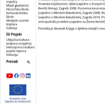
Izvješća
hrvatske književnosti. Djela
(zajedno s Dunjom D
Mladi glazbenici
Benčić-Rimay), Zagreb 2008;
Putovima kanonizaci
Filozofska škola
(zajedno s Nikolom Batušićem), Zagreb 2008;
Ma
Komunikološka
škola
(zajedno s Nikolom Batušićem), Zagreb 2010;
Pr
Medijski susreti
antropološki problem
(zajedno sa Živom Benčić
Knjižara
Galerija
Priredila je desetak knjiga s djelima starijih i no
EU Projekt
Uključiva kultura -
potpora socijalnoj
inkluziji kroz kulturu
putem Vijenca
Inkluzija