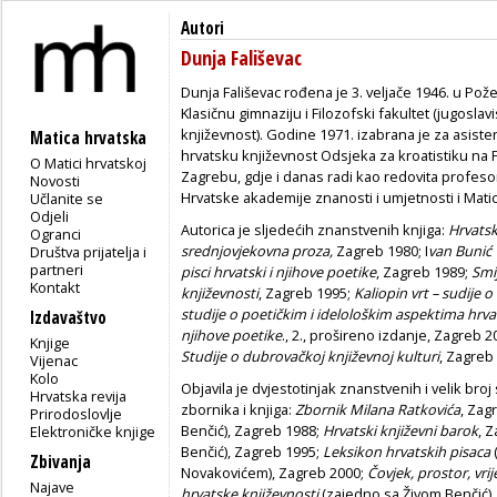
Autori
Dunja Fališevac
Dunja Fališevac rođena je 3. veljače 1946. u Pože
Klasičnu gimnaziju i Filozofski fakultet (jugoslav
književnost). Godine 1971. izabrana je za asisten
Matica hrvatska
hrvatsku književnost Odsjeka za kroatistiku na 
O Matici hrvatskoj
Zagrebu, gdje i danas radi kao redovita profesori
Novosti
Hrvatske akademije znanosti i umjetnosti i Mati
Učlanite se
Odjeli
Autorica je sljedećih znanstvenih knjiga:
Hrvats
Ogranci
srednjovjekovna proza,
Zagreb 1980; I
van Bunić 
Društva prijatelja i
partneri
pisci hrvatski i njihove poetike
, Zagreb 1989;
Smi
Kontakt
književnosti
, Zagreb 1995;
Kaliopin vrt – sudije o
studije o poetičkim i idelološkim aspektima hrva
Izdavaštvo
njihove poetike
., 2., prošireno izdanje, Zagreb 
Knjige
Studije o dubrovačkoj književnoj kulturi
, Zagreb
Vijenac
Kolo
Objavila je dvjestotinjak znanstvenih i velik bro
Hrvatska revija
zbornika i knjiga:
Zbornik Milana Ratkovića
, Zag
Prirodoslovlje
Benčić), Zagreb 1988;
Hrvatski književni barok
, 
Elektroničke knjige
Benčić), Zagreb 1995;
Leksikon hrvatskih pisaca
Zbivanja
Novakovićem), Zagreb 2000;
Čovjek, prostor, vri
Najave
hrvatske književnosti
(zajedno sa Živom Benčić)