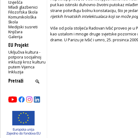
Izvješća
put kao istinski duhovno-životni putokaz mlađim
Mladi glazbenici
strane potvrđuju bolnu konstataciju, što je jedan
Filozofska škola
rijetkih hrvatskih intelektualaca koji se može po
Komunikološka
škola
Medijski susreti
Više od pola stoljeća Radovan Ivšić proveo je u P
Knjižara
kao ustalom i mnoge druge svjetske pozornice 
Galerija
drame. U Parizu je Ivšić i umro, 25. prosinca 2009
EU Projekt
Uključiva kultura -
potpora socijalnoj
inkluziji kroz kulturu
putem Vijenca
Inkluzija