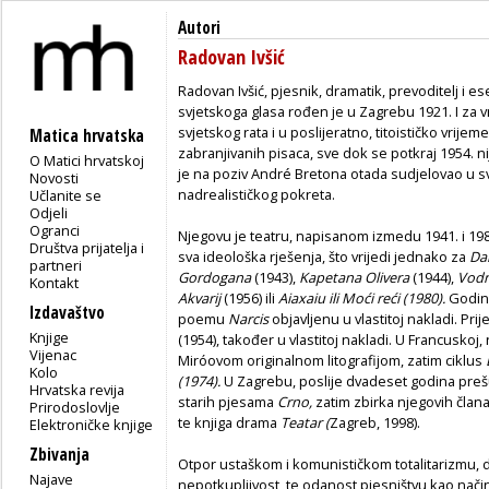
Autori
Radovan Ivšić
Radovan Ivšić, pjesnik, dramatik, prevoditelj i ese
svjetskoga glasa rođen je u Zagrebu 1921. I za 
svjetskog rata i u poslijeratno, titoističko vrijem
Matica hrvatska
zabranjivanih pisaca, sve dok se potkraj 1954. n
O Matici hrvatskoj
je na poziv André Bretona otada sudjelovao u s
Novosti
nadrealističkog pokreta.
Učlanite se
Odjeli
Ogranci
Njegovu je teatru, napisanom izmedu 1941. i 198
Društva prijatelja i
sva ideološka rješenja, što vrijedi jednako za
Da
partneri
Gordogana
(1943),
Kapetana Olivera
(1944),
Vodn
Kontakt
Akvarij
(1956) ili
Aiaxaiu ili Moći reći (1980).
Godine
Izdavaštvo
poemu
Narcis
objavljenu u vlastitoj nakladi. Pri
Knjige
(1954), također u vlastitoj nakladi. U Francusko
Vijenac
Miróovom originalnom litografijom, zatim ciklus
Kolo
(1974).
U Zagrebu, poslije dvadeset godina prešuć
Hrvatska revija
starih pjesama
Crno,
zatim zbirka njegovih član
Prirodoslovlje
te knjiga drama
Teatar (
Zagreb, 1998).
Elektroničke knjige
Zbivanja
Otpor ustaškom i komunističkom totalitarizmu, 
Najave
nepotkupljivost, te odanost pjesništvu kao načinu