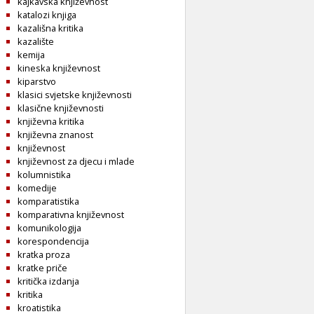
kajkavska književnost
katalozi knjiga
kazališna kritika
kazalište
kemija
kineska književnost
kiparstvo
klasici svjetske književnosti
klasične književnosti
književna kritika
književna znanost
književnost
književnost za djecu i mlade
kolumnistika
komedije
komparatistika
komparativna književnost
komunikologija
korespondencija
kratka proza
kratke priče
kritička izdanja
kritika
kroatistika