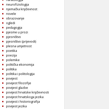
neurofiziologija
njemačka književnost
novele
obrazovanje
ogledi
pedagogija
pjesme u prozi
pjesništvo
pjesništvo (prijevodi)
plesna umjetnost
poetika
poezija
polemike
politička ekonomija
politika
politika i politologija
povijest
povijest filozofije
povijest glazbe
povijest hrvatske književnosti
povijest hrvatskoga jezika
povijest i historiografija
povijest jezika