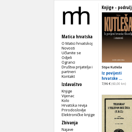
Knjige - područ
Matica hrvatska
O Matici hrvatskoj
Novosti
Učlanite se
Odjeli
Ogranci
Društva prijatelja i
Stipe Kutleša
partneri
Iz povijesti
Kontakt
hrvatske ...
Izdavaštvo
7,96 €
(60,00 kn)
Knjige
Vijenac
Kolo
Hrvatska revija
Prirodoslovlje
Elektroničke knjige
Zbivanja
Najave