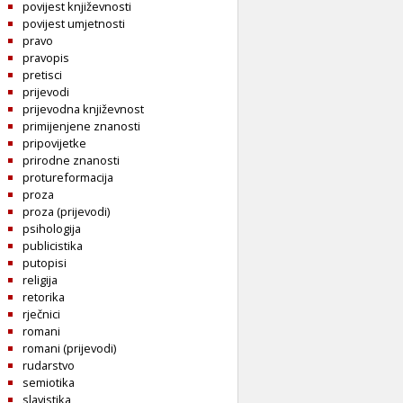
povijest književnosti
povijest umjetnosti
pravo
pravopis
pretisci
prijevodi
prijevodna književnost
primijenjene znanosti
pripovijetke
prirodne znanosti
protureformacija
proza
proza (prijevodi)
psihologija
publicistika
putopisi
religija
retorika
rječnici
romani
romani (prijevodi)
rudarstvo
semiotika
slavistika