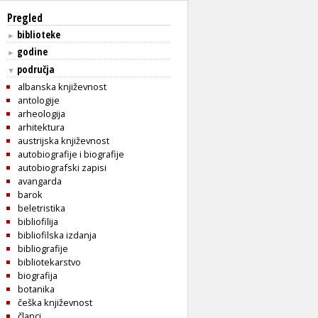
Pregled
biblioteke
►
godine
►
područja
▼
albanska književnost
antologije
arheologija
arhitektura
austrijska književnost
autobiografije i biografije
autobiografski zapisi
avangarda
barok
beletristika
bibliofilija
bibliofilska izdanja
bibliografije
bibliotekarstvo
biografija
botanika
češka književnost
članci