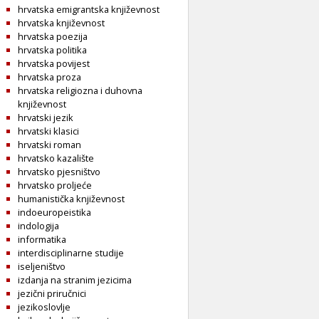
hrvatska emigrantska književnost
hrvatska književnost
hrvatska poezija
hrvatska politika
hrvatska povijest
hrvatska proza
hrvatska religiozna i duhovna
književnost
hrvatski jezik
hrvatski klasici
hrvatski roman
hrvatsko kazalište
hrvatsko pjesništvo
hrvatsko proljeće
humanistička književnost
indoeuropeistika
indologija
informatika
interdisciplinarne studije
iseljeništvo
izdanja na stranim jezicima
jezični priručnici
jezikoslovlje