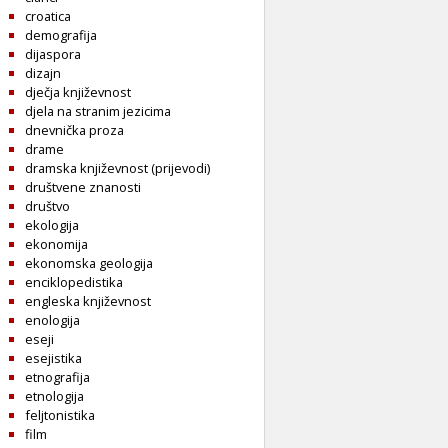
croatica
demografija
dijaspora
dizajn
dječja književnost
djela na stranim jezicima
dnevnička proza
drame
dramska književnost (prijevodi)
društvene znanosti
društvo
ekologija
ekonomija
ekonomska geologija
enciklopedistika
engleska književnost
enologija
eseji
esejistika
etnografija
etnologija
feljtonistika
film