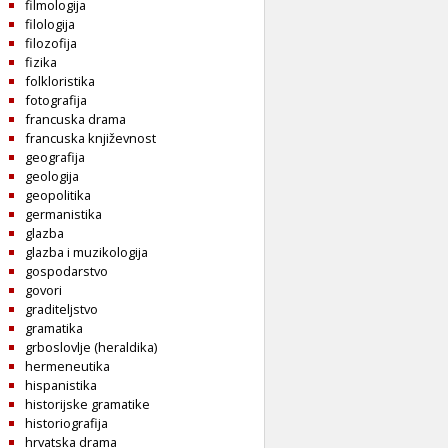
filmologija
filologija
filozofija
fizika
folkloristika
fotografija
francuska drama
francuska književnost
geografija
geologija
geopolitika
germanistika
glazba
glazba i muzikologija
gospodarstvo
govori
graditeljstvo
gramatika
grboslovlje (heraldika)
hermeneutika
hispanistika
historijske gramatike
historiografija
hrvatska drama