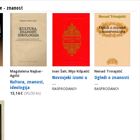
je - znanost
Magdalena Najbar-
Ivan Šah, Mijo Kišpatić
Nenad Trinajstić
Agičić
Novovjeki izumi u
Ogledi o znanosti
Kultura, znanost,
...
...
ideologija
RASPRODANO!
RASPRODANO!
13,14
€
(99,00 kn)