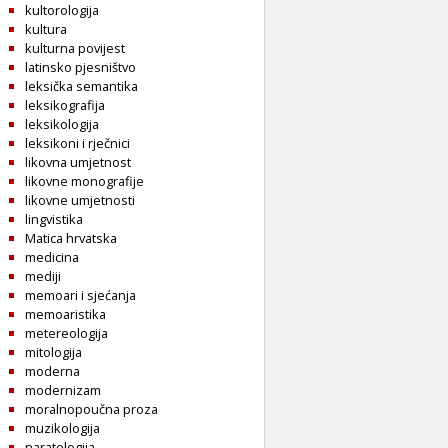
kultorologija
kultura
kulturna povijest
latinsko pjesništvo
leksička semantika
leksikografija
leksikologija
leksikoni i rječnici
likovna umjetnost
likovne monografije
likovne umjetnosti
lingvistika
Matica hrvatska
medicina
mediji
memoari i sjećanja
memoaristika
metereologija
mitologija
moderna
modernizam
moralnopoučna proza
muzikologija
naratologija