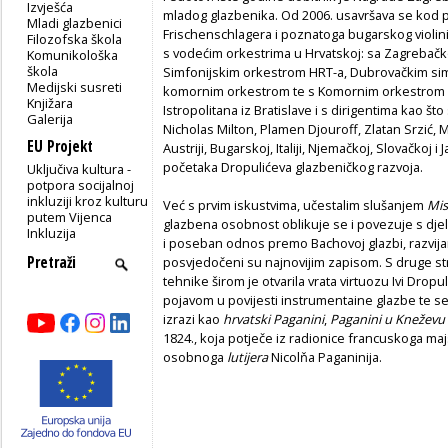
Izvješća
mladog glazbenika. Od 2006. usavršava se kod pr
Mladi glazbenici
Frischenschlagera i poznatoga bugarskog violini
Filozofska škola
s vodećim orkestrima u Hrvatskoj: sa Zagrebačk
Komunikološka
škola
Simfonijskim orkestrom HRT-a, Dubrovačkim si
Medijski susreti
komornim orkestrom te s Komornim orkestrom So
Knjižara
Istropolitana iz Bratislave i s dirigentima kao št
Galerija
Nicholas Milton, Plamen Djouroff, Zlatan Srzić, 
EU Projekt
Austriji, Bugarskoj, Italiji, Njemačkoj, Slovačkoj
početaka Dropulićeva glazbeničkog razvoja.
Uključiva kultura -
potpora socijalnoj
inkluziji kroz kulturu
Već s prvim iskustvima, učestalim slušanjem
Mis
putem Vijenca
glazbena osobnost oblikuje se i povezuje s dj
Inkluzija
i poseban odnos premo Bachovoj glazbi, razvija
posvjedočeni su najnovijim zapisom. S druge st
tehnike širom je otvarila vrata virtuozu Ivi Dro
pojavom u povijesti instrumentaine glazbe te s
izrazi kao
hrvatski Paganini
,
Paganini u Kneževu
1824., koja potječe iz radionice francuskoga ma
osobnoga
lutijera
Nicolňa Paganinija.