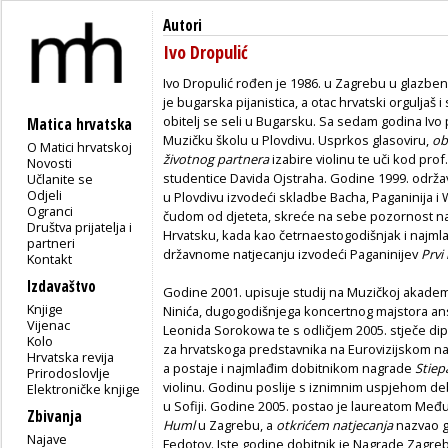
Autori
Ivo Dropulić
Ivo Dropulić rođen je 1986. u Zagrebu u glazbeni
je bugarska pijanistica, a otac hrvatski orguljaš i
obitelj se seli u Bugarsku. Sa sedam godina Ivo
Matica hrvatska
Muzičku školu u Plovdivu. Usprkos glasoviru,
ob
O Matici hrvatskoj
životnog partnera
izabire violinu te uči kod pro
Novosti
studentice Davida Ojstraha. Godine 1999. održav
Učlanite se
Odjeli
u Plovdivu izvodeći skladbe Bacha, Paganinija 
Ogranci
čudom od djeteta, skreće na sebe pozornost n
Društva prijatelja i
Hrvatsku, kada kao četrnaestogodišnjak i najmla
partneri
državnome natjecanju izvodeći Paganinijev
Prvi
Kontakt
Izdavaštvo
Godine 2001. upisuje studij na Muzičkoj akademi
Knjige
Ninića, dugogodišnjega koncertnog majstora ans
Vijenac
Leonida Sorokowa te s odličjem 2005. stječe di
Kolo
za hrvatskoga predstavnika na Eurovizijskom na
Hrvatska revija
a postaje i najmlađim dobitnikom nagrade
Stiep
Prirodoslovlje
violinu. Godinu poslije s iznimnim uspjehom deb
Elektroničke knjige
u Sofiji. Godine 2005. postao je laureatom Međ
Zbivanja
Huml
u Zagrebu, a
otkrićem natjecanja
nazvao ga
Najave
Fedotov. Iste godine dobitnik je Nagrade Zagreb