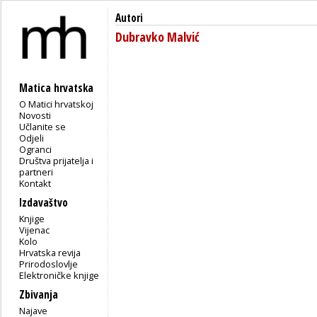
Autori
Dubravko Malvić
Matica hrvatska
O Matici hrvatskoj
Novosti
Učlanite se
Odjeli
Ogranci
Društva prijatelja i
partneri
Kontakt
Izdavaštvo
Knjige
Vijenac
Kolo
Hrvatska revija
Prirodoslovlje
Elektroničke knjige
Zbivanja
Najave