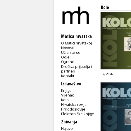
Kolo
Matica hrvatska
O Matici hrvatskoj
Novosti
Učlanite se
Odjeli
Ogranci
Društva prijatelja i
partneri
2, 2026.
Kontakt
Izdavaštvo
Knjige
Vijenac
Kolo
Hrvatska revija
Prirodoslovlje
Elektroničke knjige
Zbivanja
Najave