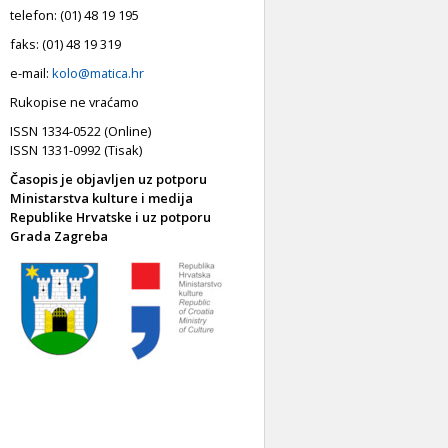
telefon: (01) 48 19 195
faks: (01) 48 19 319
e-mail:
kolo@matica.hr
Rukopise ne vraćamo
ISSN 1334-0522 (Online)
ISSN 1331-0992 (Tisak)
Časopis je objavljen uz potporu
Ministarstva kulture i medija
Republike Hrvatske i uz potporu
Grada Zagreba