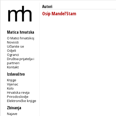
Autori
Osip Mandel'štam
Matica hrvatska
O Matici hrvatskoj
Novosti
Učlanite se
Odjeli
Ogranci
Društva prijatelja i
partneri
Kontakt
Izdavaštvo
Knjige
Vijenac
Kolo
Hrvatska revija
Prirodoslovlje
Elektroničke knjige
Zbivanja
Najave