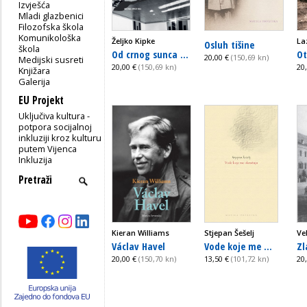
Izvješća
Mladi glazbenici
Filozofska škola
Komunikološka
Željko Kipke
La
Osluh tišine
škola
Od crnog sunca ...
Ot
20,00 €
(150,69 kn)
Medijski susreti
20,00 €
(150,69 kn)
20
Knjižara
Galerija
EU Projekt
Uključiva kultura -
potpora socijalnoj
inkluziji kroz kulturu
putem Vijenca
Inkluzija
Kieran Williams
Stjepan Šešelj
Ve
Václav Havel
Vode koje me ...
Zl
20,00 €
(150,70 kn)
13,50 €
(101,72 kn)
20