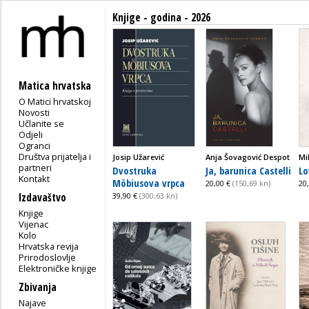
Knjige - godina - 2026
Matica hrvatska
O Matici hrvatskoj
Novosti
Učlanite se
Odjeli
Ogranci
Društva prijatelja i
Josip Užarević
Anja Šovagović Despot
Mi
partneri
Dvostruka
Ja, barunica Castelli
Lo
Kontakt
Möbiusova vrpca
20,00 €
(150,69 kn)
20
Izdavaštvo
39,90 €
(300,63 kn)
Knjige
Vijenac
Kolo
Hrvatska revija
Prirodoslovlje
Elektroničke knjige
Zbivanja
Najave