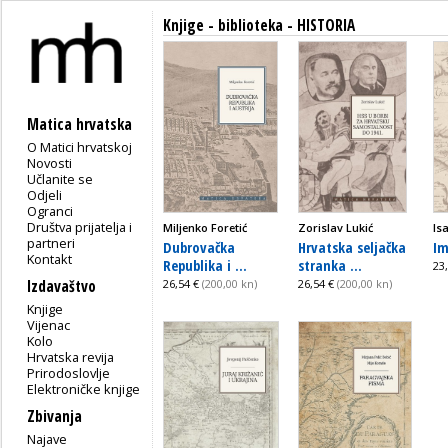
Knjige - biblioteka - HISTORIA
Matica hrvatska
O Matici hrvatskoj
Novosti
Učlanite se
Odjeli
Ogranci
Društva prijatelja i
Miljenko Foretić
Zorislav Lukić
Is
partneri
Dubrovačka
Hrvatska seljačka
Im
Kontakt
Republika i ...
stranka ...
23
Izdavaštvo
26,54 €
(200,00 kn)
26,54 €
(200,00 kn)
Knjige
Vijenac
Kolo
Hrvatska revija
Prirodoslovlje
Elektroničke knjige
Zbivanja
Najave