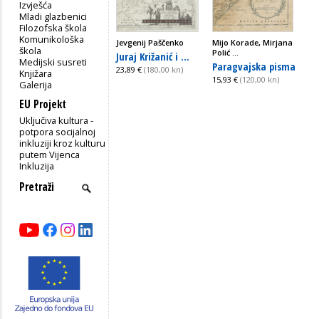
Izvješća
Mladi glazbenici
Filozofska škola
Komunikološka
Jevgenij Paščenko
Mijo Korade, Mirjana
škola
Polić ...
Juraj Križanić i ...
Medijski susreti
Paragvajska pisma
23,89 €
(180,00 kn)
Knjižara
15,93 €
(120,00 kn)
Galerija
EU Projekt
Uključiva kultura -
potpora socijalnoj
inkluziji kroz kulturu
putem Vijenca
Inkluzija