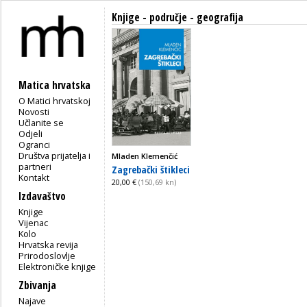
Knjige - područje - geografija
Matica hrvatska
O Matici hrvatskoj
Novosti
Učlanite se
Odjeli
Ogranci
Društva prijatelja i
Mladen Klemenčić
partneri
Zagrebački štikleci
Kontakt
20,00 €
(150,69 kn)
Izdavaštvo
Knjige
Vijenac
Kolo
Hrvatska revija
Prirodoslovlje
Elektroničke knjige
Zbivanja
Najave