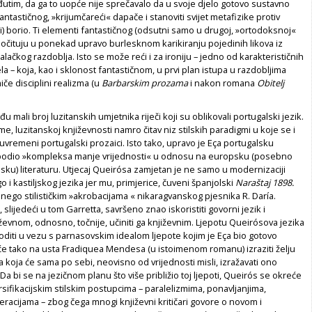
đutim, da ga to uopće nije sprečavalo da u svoje djelo gotovo sustavno
ntastičnog, »krijumčareći« dapače i stanoviti svijet metafizike protiv
ki) borio. Ti elementi fantastičnog (odsutni samo u drugoj, »ortodoksnoj«
 očituju u ponekad upravo burlesknom karikiranju pojedinih likova iz
alačkog razdoblja. Isto se može reći i za ironiju – jedno od karakterističnih
ela – koja, kao i sklonost fantastičnom, u prvi plan istupa u razdobljima
če disciplini realizma (u
Barbarskim prozama
i nakon romana
Obitelj
 mali broj luzitanskih umjetnika riječi koji su oblikovali portugalski jezik.
me, luzitanskoj književnosti namro čitav niz stilskih paradigmi u koje se i
vremeni portugalski prozaici. Isto tako, upravo je Eça portugalsku
obodio »kompleksa manje vrijednosti« u odnosu na europsku (posebno
sku) literaturu. Utjecaj Queirósa zamjetan je ne samo u modernizaciji
 i kastiljskog jezika jer mu, primjerice, čuveni španjolski
Naraštaj 1898.
ego stilističkim »akrobacijama « nikaragvanskog pjesnika R. Daría.
slijedeći u tom Garretta, savršeno znao iskoristiti govorni jezik i
jiževnom, odnosno, točnije, učiniti ga književnim. Ljepotu Queirósova jezika
ovoditi u vezu s parnasovskim idealom ljepote kojim je Eça bio gotovo
će tako na usta Fradiquea Mendesa (u istoimenom romanu) izraziti želju
a koja će sama po sebi, neovisno od vrijednosti misli, izražavati ono
Da bi se na jezičnom planu što više približio toj ljepoti, Queirós se okreće
rsifikacijskim stilskim postupcima – paralelizmima, ponavljanjima,
eracijama – zbog čega mnogi književni kritičari govore o novom i