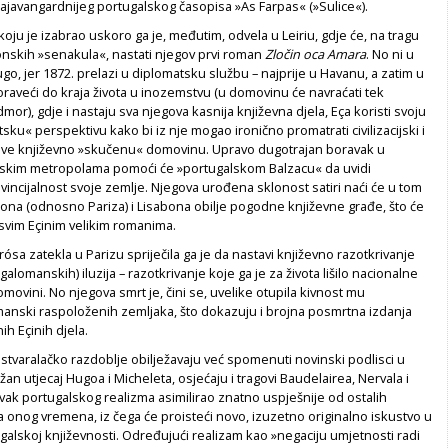
ajavangardnijeg portugalskog časopisa »As Farpas« (»Sulice«).
koju je izabrao uskoro ga je, međutim, odvela u Leiriu, gdje će, na tragu
bonskih »senakula«, nastati njegov prvi roman
Zločin oca Amara
. No ni u
dugo, jer 1872. prelazi u diplomatsku službu – najprije u Havanu, a zatim u
oraveći do kraja života u inozemstvu (u domovinu će navraćati tek
r), gdje i nastaju sva njegova kasnija književna djela, Eça koristi svoju
ku« perspektivu kako bi iz nje mogao ironično promatrati civilizacijski i
sve književno »skučenu« domovinu. Upravo dugotrajan boravak u
tskim metropolama pomoći će »portugalskom Balzacu« da uvidi
ncijalnost svoje zemlje. Njegova urođena sklonost satiri naći će u tom
na (odnosno Pariza) i Lisabona obilje pogodne književne građe, što će
u svim Eçinim velikim romanima.
rósa zatekla u Parizu spriječila ga je da nastavi književno razotkrivanje
lomanskih) iluzija – razotkrivanje koje ga je za života lišilo nacionalne
movini. No njegova smrt je, čini se, uvelike otupila kivnost mu
anski raspoloženih zemljaka, što dokazuju i brojna posmrtna izdanja
ih Eçinih djela.
tvaralačko razdoblje obilježavaju već spomenuti novinski podlisci u
žan utjecaj Hugoa i Micheleta, osjećaju i tragovi Baudelairea, Nervala i
vak portugalskog realizma asimilirao znatno uspješnije od ostalih
a onog vremena, iz čega će proisteći novo, izuzetno originalno iskustvo u
alskoj književnosti. Određujući realizam kao »negaciju umjetnosti radi