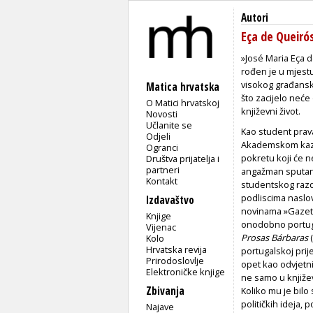
Autori
Eça de Queiró
»José Maria Eça d
rođen je u mjestu
visokog građansko
Matica hrvatska
što zacijelo neće 
O Matici hrvatskoj
književni život.
Novosti
Učlanite se
Kao student prav
Odjeli
Akademskom kaza
Ogranci
pokretu koji će n
Društva prijatelja i
partneri
angažman sputan 
Kontakt
studentskog razdo
podliscima naslov
Izdavaštvo
novinama »Gazeta 
Knjige
onodobno portugal
Vijenac
Prosas Bárbaras
(
Kolo
Hrvatska revija
portugalskoj prij
Prirodoslovlje
opet kao odvjetn
Elektroničke knjige
ne samo u književ
Zbivanja
Koliko mu je bilo 
političkih ideja,
Najave