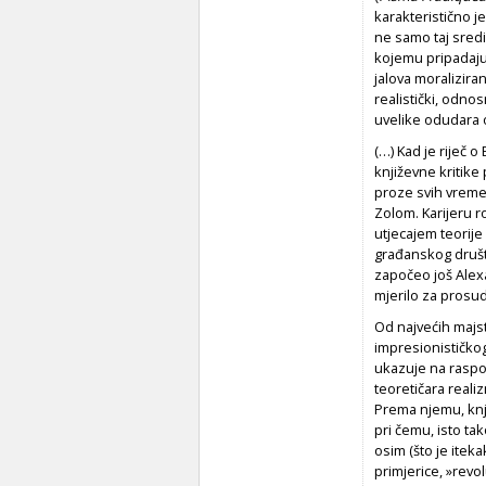
karakteristično j
ne samo taj sredi
kojemu pripadaju,
jalova moralizira
realistički, odnos
uvelike odudara 
(…) Kad je riječ o
književne kritik
proze svih vreme
Zolom. Karijeru 
utjecajem teorije
građanskog društva
započeo još Alexa
mjerilo za prosudb
Od najvećih majst
impresionističkog
ukazuje na raspo
teoretičara reali
Prema njemu, knji
pri čemu, isto tak
osim (što je itek
primjerice, »rev