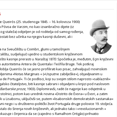
s
e Queirós (25. studenoga 1845. – 16. kolovoza 1900)
 Póvoa de Varzim, no kao izvanbračno dijete (iz
g staleža) odijeljen je od roditelja od samog rođenja,
ostati bez učinka na njegov kasniji duševni, ali i
a na Sveučilištu u Coimbri, glumi u tamošnjem
lištu, sudjelujući ujedno u studentskom književnom
ešto kasnije prerasti u
Naraštaj 1870
. Spočetka je, međutim, Eçin književni
autoritetima Antera de Quentala i Teófila Brage. Tek potkraj
blja Queirós će se jasno profilirati kao pisac, zahvaljujući novinskim
ljenima »Notas Marginais « (»Usputne zabilješke«), objavljivanim u
de Portugal«. Ti će podlisci, koji su svojim stilom naprosto »sablaznili«
sko čitateljstvo, biti kasnije sabrani i objavljeni u knjizi pod naslovom
Barbarske proze
, 1903). Diplomiravši, radit će najprije kao odvjetnik u
estolnici, potom kao urednik novina »Distrito de Évora« u Évori, a zatim
ik u Lisabonu, uključivši se, putem »lisabonskih demokratskih sastanaka«
ni nego i u društveno-politički život Portugala druge polovice 19. stoljeća.
stalo do širenja novih književnih, ali jednako tako i »revolucionarnih «
 pokazuje i činjenica da se (zajedno s Ramalhom Ortigão) prihvatio