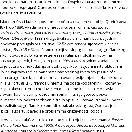
osno kao »anatomiju karaktera i kritiku čovjeka« (nasuprot romantizmu
 »apoteozu osjećaja«), Queirós se uporno zalaže za realističku književnost
 kritika društva i kulture.
alskog društva i kulture posebno je očita u drugom razdoblju Queirósova
 1871. do 1880. – kada nastaju njegovi čuveni romani, kao što su,
me do Padre Amaro
(
Zlo
Eca
čin oca Amara
, 1875),
O Primo Basílio
(
Bratić
Maias
(
Obitelj Maia
, 1888) i drugi. Svaki od tih romana bavi se jednim
 aspektom portugalskog društva:
Zločin oca Amara
utjecajem klera na
đanstvo;
Bratić Basílio
tipičnom obitelji srednjeg lisabonskog građanskog
a koji dovode do bračne nevjere i različitim psihološkim tipovima
tva (odvjetnik, literat, Don Juan);
Obitelj Maia
visokim građanskim
to je ostalo od nekadašnje aristokracije, kao i izvjesnim intelektualnim
 bi se zapravo reći da panorama nacionalnog života što je Queirós
nima druge faze kulminira upravo u ovom posljednjem djelu – »kronici
nije u Portugalu «. Premda u njemu ima dosta »pozitivnih« i »zdravih«
 kraju kolabiraju jer su neshvaćeni od sredine koja im nije dorasla.
 i u ovom, kao i u svim prethodnim romanima, Eça gotovo posve
i materijalni pokretač zbivanja što ih opisuje – novac. Premda uporno
o realističkoj građanskoj komediji« balzakovskog tipa, Queirós je u
 bliži Flaubertu, baveći se problemima književnosti i odgoja.
irósova stvaralaštva – u koju od poznatijih djela ulaze romani
A Ilustre
(
Slavna kuća Ramiresova
, 1900),
A Correspondência de Fradique Mendes
a Mendesa
, 1900) te
A Cidade e as Serras
(
Grad i planine
, 1901) –