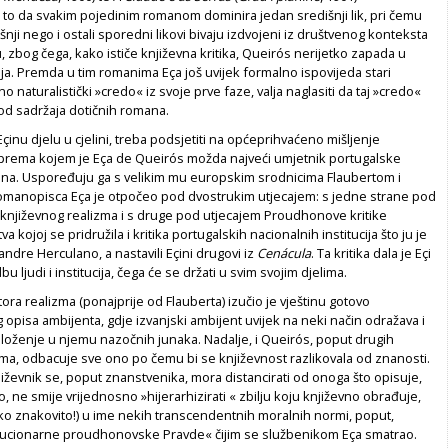
e to da svakim pojedinim romanom dominira jedan središnji lik, pri čemu
šnji nego i ostali sporedni likovi bivaju izdvojeni iz društvenog konteksta
 zbog čega, kako ističe književna kritika, Queirós nerijetko zapada u
nja. Premda u tim romanima Eça još uvijek formalno ispovijeda stari
no naturalistički »credo« iz svoje prve faze, valja naglasiti da taj »credo«
od sadržaja dotičnih romana.
 Eçinu djelu u cjelini, treba podsjetiti na općeprihvaćeno mišljenje
e prema kojem je Eça de Queirós možda najveći umjetnik portugalske
na. Uspoređuju ga s velikim mu europskim srodnicima Flaubertom i
romanopisca Eça je otpočeo pod dvostrukim utjecajem: s jedne strane pod
 književnog realizma i s druge pod utjecajem Proudhonove kritike
 kojoj se pridružila i kritika portugalskih nacionalnih institucija što ju je
ndre Herculano, a nastavili Eçini drugovi iz
Cenácula
. Ta kritika dala je Eçi
u ljudi i institucija, čega će se držati u svim svojim djelima.
ora realizma (ponajprije od Flauberta) izučio je vještinu gotovo
 opisa ambijenta, gdje izvanjski ambijent uvijek na neki način odražava i
loženje u njemu nazočnih junaka. Nadalje, i Queirós, poput drugih
zma, odbacuje sve ono po čemu bi se književnost razlikovala od znanosti.
ževnik se, poput znanstvenika, mora distancirati od onoga što opisuje,
o, ne smije vrijednosno »hijerarhizirati « zbilju koju književno obrađuje,
ako znakovito!) u ime nekih transcendentnih moralnih normi, poput,
olucionarne proudhonovske Pravde« čijim se službenikom Eça smatrao.