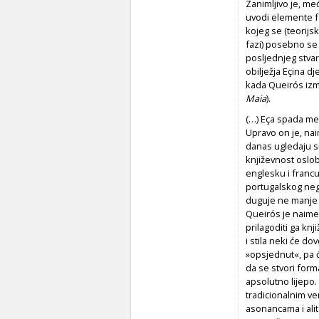
Zanimljivo je, me
uvodi elemente fa
kojeg se (teorijs
fazi) posebno se
posljednjeg stvar
obilježja Eçina dj
kada Queirós izmi
Maia
).
(…) Eça spada među
Upravo on je, nai
danas ugledaju su
književnost osl
englesku i francu
portugalskog nego
duguje ne manje n
Queirós je naime, 
prilagoditi ga kn
i stila neki će d
»opsjednut«, pa 
da se stvori form
apsolutno lijepo. 
tradicionalnim ve
asonancama i alit