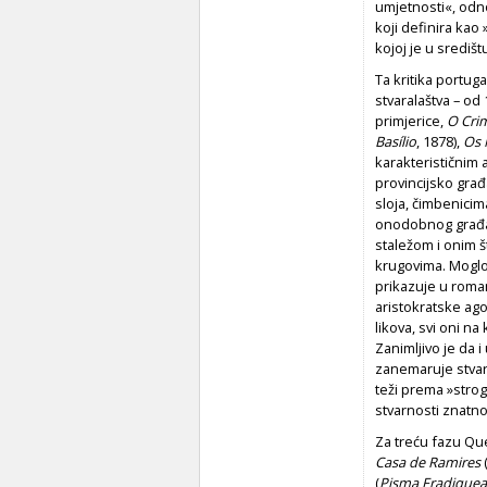
umjetnosti«, odn
koji definira kao
kojoj je u središtu
Ta kritika portug
stvaralaštva – od
primjerice,
O Cri
Basílio
, 1878),
Os 
karakterističnim
provincijsko gra
sloja, čimbenicim
onodobnog građans
staležom i onim š
krugovima. Moglo
prikazuje u roma
aristokratske ago
likova, svi oni na
Zanimljivo je da
zanemaruje stvarn
teži prema »strog
stvarnosti znatno
Za treću fazu Que
Casa de Ramires
(
Pisma Fradique