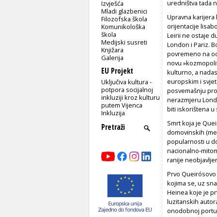
uredništva tada n
Izvješća
Mladi glazbenici
Upravna karijera 
Filozofska škola
orijentacije lisa
Komunikološka
škola
Leirii ne ostaje 
Medijski susreti
London i Pariz. B
Knjižara
povremeno na odmo
Galerija
novu »kozmopolits
EU Projekt
kulturno, a nada
europskim i svje
Uključiva kultura -
potpora socijalnoj
posvemašnju provi
inkluziji kroz kulturu
nerazmjeru Londo
putem Vijenca
biti iskorištena 
Inkluzija
Smrt koja je Quei
domovinskih (mega
popularnosti u do
nacionalno-mitom
ranije neobjavljen
Prvo Queirósovo s
kojima se, uz sna
Heinea koje je pr
luzitanskih autor
onodobnoj portug