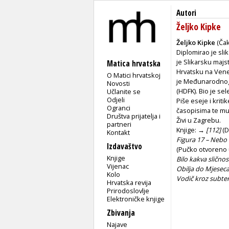
Autori
Željko Kipke
Željko Kipke
(Čak
Diplomirao je sli
je Slikarsku majs
Matica hrvatska
Hrvatsku na Venec
O Matici hrvatskoj
je Međunarodnog u
Novosti
(HDFK). Bio je se
Učlanite se
Odjeli
Piše eseje i krit
Ogranci
časopisima te mu 
Društva prijatelja i
Živi u Zagrebu.
partneri
Knjige:
→ [112]
(D
Kontakt
Figura 17 – Nebo
Izdavaštvo
(Pučko otvoreno u
Knjige
Bilo kakva slično
Vijenac
Obilja do Mjesec
Kolo
Vodič kroz subte
Hrvatska revija
Prirodoslovlje
Elektroničke knjige
Zbivanja
Najave