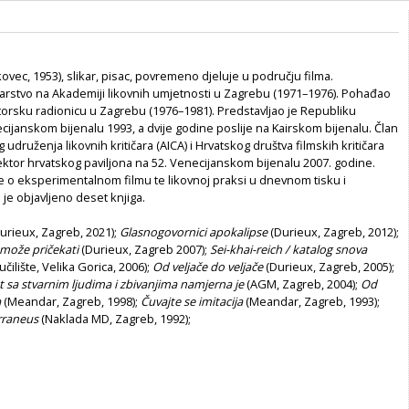
ovec, 1953), slikar, pisac, povremeno djeluje u području filma.
karstvo na Akademiji likovnih umjetnosti u Zagrebu (1971–1976). Pohađao
torsku radionicu u Zagrebu (1976–1981). Predstavljao je Republiku
ijanskom bijenalu 1993, a dvije godine poslije na Kairskom bijenalu. Član
druženja likovnih kritičara (AICA) i Hrvatskog društva filmskih kritičara
lektor hrvatskog paviljona na 52. Venecijanskom bijenalu 2007. godine.
ike o eksperimentalnom filmu te likovnoj praksi u dnevnom tisku i
je objavljeno deset knjiga.
urieux, Zagreb, 2021);
Glasnogovornici apokalipse
(Durieux, Zagreb, 2012);
 može pričekati
(Durieux, Zagreb 2007);
Sei-khai-reich / katalog snova
čilište, Velika Gorica, 2006);
Od veljače do veljače
(Durieux, Zagreb, 2005);
st sa stvarnim ljudima i zbivanjima namjerna je
(AGM, Zagreb, 2004);
Od
a
(Meandar, Zagreb, 1998);
Čuvajte se imitacija
(Meandar, Zagreb, 1993);
rraneus
(Naklada MD, Zagreb, 1992);