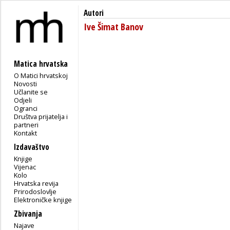
Autori
Ive Šimat Banov
Matica hrvatska
O Matici hrvatskoj
Novosti
Učlanite se
Odjeli
Ogranci
Društva prijatelja i
partneri
Kontakt
Izdavaštvo
Knjige
Vijenac
Kolo
Hrvatska revija
Prirodoslovlje
Elektroničke knjige
Zbivanja
Najave