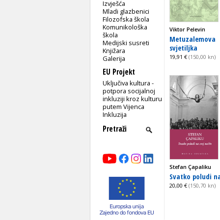
Izvješća
Mladi glazbenici
Filozofska škola
Komunikološka
Viktor Pelevin
škola
Metuzalemova
Medijski susreti
svjetiljka
Knjižara
19,91 €
(150,00 kn)
Galerija
EU Projekt
Uključiva kultura -
potpora socijalnoj
inkluziji kroz kulturu
putem Vijenca
Inkluzija
Stefan Çapaliku
Svatko poludi na
20,00 €
(150,70 kn)