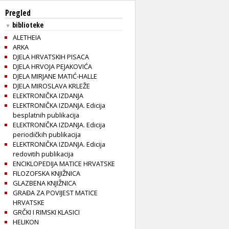
Pregled
biblioteke
▼
ALETHEIA
ARKA
DJELA HRVATSKIH PISACA
DJELA HRVOJA PEJAKOVIĆA
DJELA MIRJANE MATIĆ-HALLE
DJELA MIROSLAVA KRLEŽE
ELEKTRONIČKA IZDANJA
ELEKTRONIČKA IZDANJA. Edicija
besplatnih publikacija
ELEKTRONIČKA IZDANJA. Edicija
periodičkih publikacija
ELEKTRONIČKA IZDANJA. Edicija
redovitih publikacija
ENCIKLOPEDIJA MATICE HRVATSKE
FILOZOFSKA KNJIŽNICA
GLAZBENA KNJIŽNICA
GRAĐA ZA POVIJEST MATICE
HRVATSKE
GRČKI I RIMSKI KLASICI
HELIKON