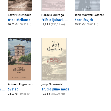
Lazar Hellenbach
Horacio Quiroga
John Maxwell Coetzee
Otok Mellonta
Priče o ljubavi, ...
Spori čovjek
20,00 €
(150,70 kn)
19,91 €
(150,01 kn)
19,91 €
(150,00 kn)
Antonio Fogazzaro
Josip Novaković
 ...
Svetac
Truplo puno meda
24,00 €
(180,83 kn)
19,91 €
(150,00 kn)