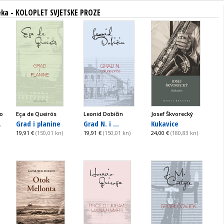
teka - KOLOPLET SVJETSKE PROZE
o
Eça de Queirós
Leonid Dobičin
Josef Škvorecký
.
Grad i planine
Grad N. i ...
Kukavice
19,91 €
(150,01 kn)
19,91 €
(150,01 kn)
24,00 €
(180,83 kn)