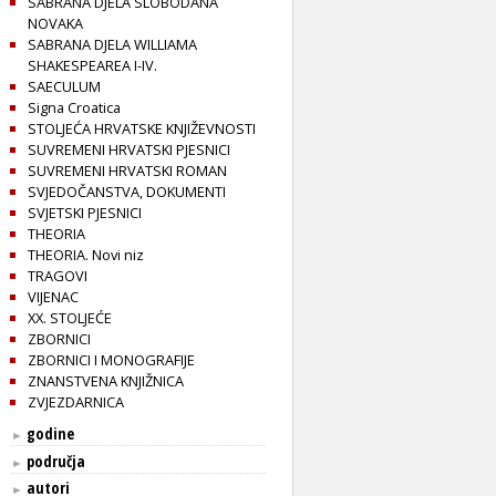
SABRANA DJELA SLOBODANA
NOVAKA
SABRANA DJELA WILLIAMA
SHAKESPEAREA I-IV.
SAECULUM
Signa Croatica
STOLJEĆA HRVATSKE KNJIŽEVNOSTI
SUVREMENI HRVATSKI PJESNICI
SUVREMENI HRVATSKI ROMAN
SVJEDOČANSTVA, DOKUMENTI
SVJETSKI PJESNICI
THEORIA
THEORIA. Novi niz
TRAGOVI
VIJENAC
XX. STOLJEĆE
ZBORNICI
ZBORNICI I MONOGRAFIJE
ZNANSTVENA KNJIŽNICA
ZVJEZDARNICA
godine
►
područja
►
autori
►