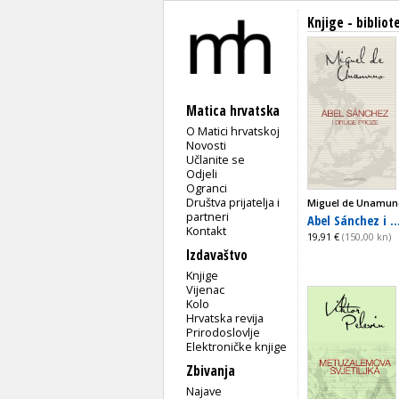
Knjige - biblio
Matica hrvatska
O Matici hrvatskoj
Novosti
Učlanite se
Odjeli
Ogranci
Društva prijatelja i
Miguel de Unamun
partneri
Abel Sánchez i ..
Kontakt
19,91 €
(150,00 kn)
Izdavaštvo
Knjige
Vijenac
Kolo
Hrvatska revija
Prirodoslovlje
Elektroničke knjige
Zbivanja
Najave