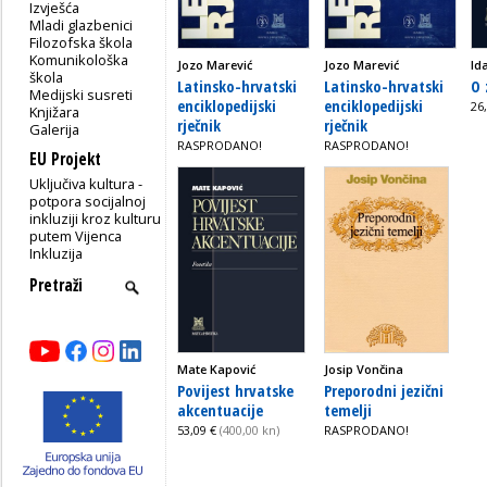
Izvješća
Mladi glazbenici
Filozofska škola
Komunikološka
Jozo Marević
Jozo Marević
Ida
škola
Latinsko-hrvatski
Latinsko-hrvatski
O 
Medijski susreti
enciklopedijski
enciklopedijski
26
Knjižara
rječnik
rječnik
Galerija
RASPRODANO!
RASPRODANO!
EU Projekt
Uključiva kultura -
potpora socijalnoj
inkluziji kroz kulturu
putem Vijenca
Inkluzija
Mate Kapović
Josip Vončina
Povijest hrvatske
Preporodni jezični
akcentuacije
temelji
53,09 €
(400,00 kn)
RASPRODANO!