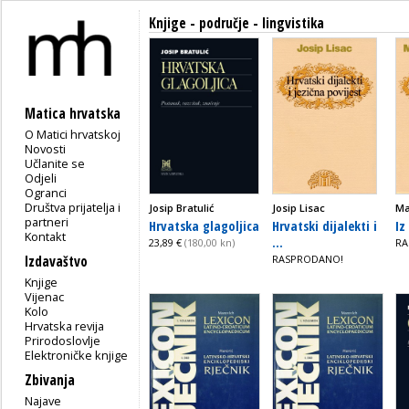
Knjige - područje - lingvistika
Matica hrvatska
O Matici hrvatskoj
Novosti
Učlanite se
Odjeli
Ogranci
Društva prijatelja i
Josip Bratulić
Josip Lisac
Ma
partneri
Hrvatska glagoljica
Hrvatski dijalekti i
Iz
Kontakt
...
23,89 €
(180,00 kn)
RA
Izdavaštvo
RASPRODANO!
Knjige
Vijenac
Kolo
Hrvatska revija
Prirodoslovlje
Elektroničke knjige
Zbivanja
Najave