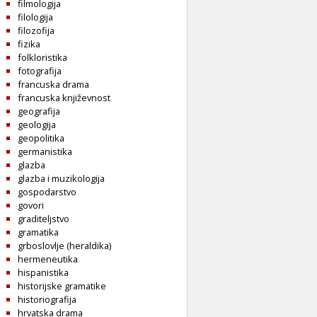
filmologija
filologija
filozofija
fizika
folkloristika
fotografija
francuska drama
francuska književnost
geografija
geologija
geopolitika
germanistika
glazba
glazba i muzikologija
gospodarstvo
govori
graditeljstvo
gramatika
grboslovlje (heraldika)
hermeneutika
hispanistika
historijske gramatike
historiografija
hrvatska drama