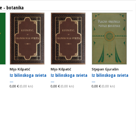
je - botanika
Mijo Kišpatić
Mijo Kišpatić
Stjepan Gjurašin
Iz bilinskoga svieta
Iz bilinskoga svieta
Iz bilinskoga svieta
...
...
...
0,00 €
(0,00 kn)
0,00 €
(0,00 kn)
0,00 €
(0,00 kn)