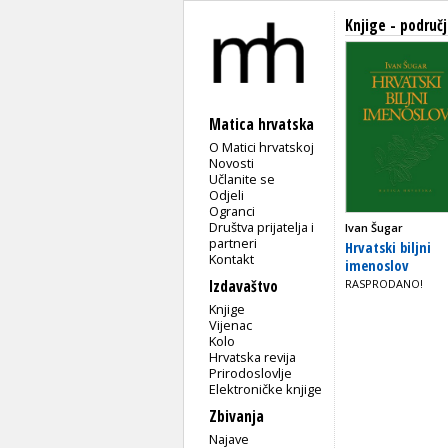
Knjige - područ
Matica hrvatska
O Matici hrvatskoj
Novosti
Učlanite se
Odjeli
Ogranci
Društva prijatelja i
Ivan Šugar
partneri
Hrvatski biljni
Kontakt
imenoslov
Izdavaštvo
RASPRODANO!
Knjige
Vijenac
Kolo
Hrvatska revija
Prirodoslovlje
Elektroničke knjige
Zbivanja
Najave