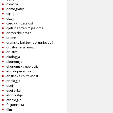
croatica
demografija
dijaspora
dizajn
dječja književnost
djela na stranim jezicima
dnevnička proza
drame
dramska književnost (prijevodi)
društvene znanosti
društvo
ekologija
ekonomija
ekonomska geologija
enciklopedistika
engleska književnost
enologija
eseji
esejistika
etnografija
etnologija
feljtonistika
film