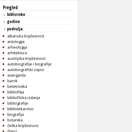
Pregled
biblioteke
►
godine
►
područja
▼
albanska književnost
antologije
arheologija
arhitektura
austrijska književnost
autobiografije i biografije
autobiografski zapisi
avangarda
barok
beletristika
bibliofilija
bibliofilska izdanja
bibliografije
bibliotekarstvo
biografija
botanika
češka književnost
članci