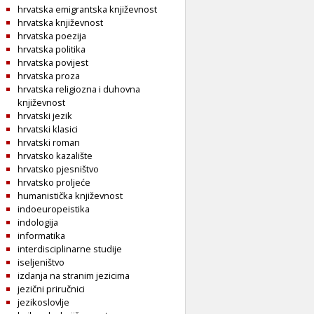
hrvatska emigrantska književnost
hrvatska književnost
hrvatska poezija
hrvatska politika
hrvatska povijest
hrvatska proza
hrvatska religiozna i duhovna
književnost
hrvatski jezik
hrvatski klasici
hrvatski roman
hrvatsko kazalište
hrvatsko pjesništvo
hrvatsko proljeće
humanistička književnost
indoeuropeistika
indologija
informatika
interdisciplinarne studije
iseljeništvo
izdanja na stranim jezicima
jezični priručnici
jezikoslovlje