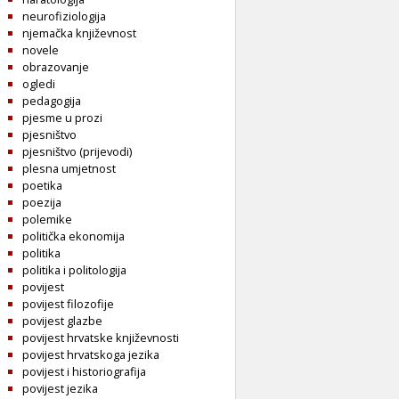
neurofiziologija
njemačka književnost
novele
obrazovanje
ogledi
pedagogija
pjesme u prozi
pjesništvo
pjesništvo (prijevodi)
plesna umjetnost
poetika
poezija
polemike
politička ekonomija
politika
politika i politologija
povijest
povijest filozofije
povijest glazbe
povijest hrvatske književnosti
povijest hrvatskoga jezika
povijest i historiografija
povijest jezika