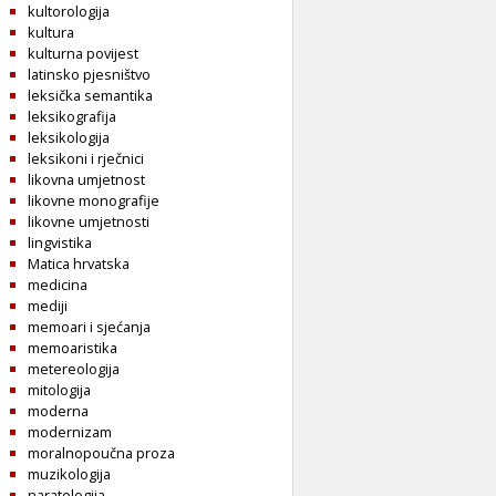
kultorologija
kultura
kulturna povijest
latinsko pjesništvo
leksička semantika
leksikografija
leksikologija
leksikoni i rječnici
likovna umjetnost
likovne monografije
likovne umjetnosti
lingvistika
Matica hrvatska
medicina
mediji
memoari i sjećanja
memoaristika
metereologija
mitologija
moderna
modernizam
moralnopoučna proza
muzikologija
naratologija