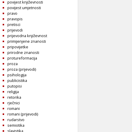
povijest književnosti
povijest umjetnosti
pravo
pravopis
pretisci
prijevodi
prijevodna književnost
primijenjene znanosti
pripovijetke
prirodne znanosti
protureformacija
proza
proza (prijevodi)
psihologija
publicistika
putopisi
religija
retorika
rječnici
romani
romani (prijevodi)
rudarstvo
semiotika
slavistika