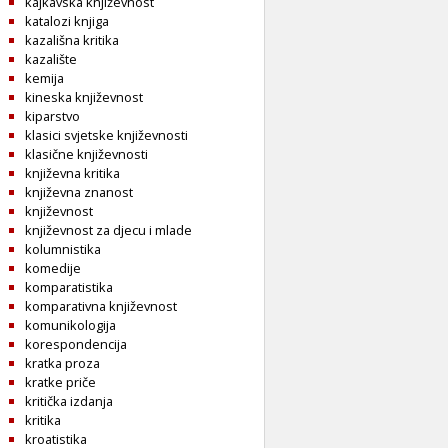
kajkavska književnost
katalozi knjiga
kazališna kritika
kazalište
kemija
kineska književnost
kiparstvo
klasici svjetske književnosti
klasične književnosti
književna kritika
književna znanost
književnost
književnost za djecu i mlade
kolumnistika
komedije
komparatistika
komparativna književnost
komunikologija
korespondencija
kratka proza
kratke priče
kritička izdanja
kritika
kroatistika