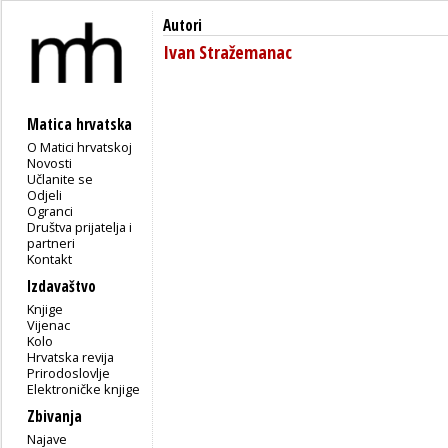
Autori
Ivan Stražemanac
Matica hrvatska
O Matici hrvatskoj
Novosti
Učlanite se
Odjeli
Ogranci
Društva prijatelja i
partneri
Kontakt
Izdavaštvo
Knjige
Vijenac
Kolo
Hrvatska revija
Prirodoslovlje
Elektroničke knjige
Zbivanja
Najave