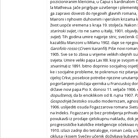
pozicioniranim klericima, u Capui s kardinalom 
la Mathieua. Jače prigrljuje uzvišenije i plemenitij
ga zapravo dovesti do njegovih glavnih romana, d
Maironi i njihovim duhovnim i vjer­skim krizama k
život uopće vremena s kraja 19. stoljeća. Nakon
starinski svijet
, i to ne samo u Italiji, 1901. objavl
svijet
). Tih godina umire najprije stric, svećenik
ka­zalištu Manzoni u Milanu 1902. daje se njego
Garofolo rosso
(
Crveni karanfil
). Piše novi roma
1905. Sve se to zbiva u vrijeme velikih idejnih 
svijeta. Umire veliki papa Lav XIII. koji je svojom
stvarima
) iz 1891. bitno doprinio so­cijalnoj osjet
ke i socijalne probleme, te pokrenuo niz pitanj
cijeloj Crkvi, posebice potrebe njezine unutarnj
pogoršanjem položaja vjernika u Francu­skoj d
drža­ve novi papa Pio X. donosi 11. veljače 1906.
dopušteno
), da bi enciklikom od 8. rujna 1907.
P
Gospodnje
) žestoko osudio modernizam, agnost
1906. uslijediti osuda Fogazzarova romana
Svet
na Indeks. Fogazzaro je bez protivljenja prihvat
povukavši iz prodaje cjelokupnu nakladu, dok je ve
progresističke katoličke inteligencije očekivao
1910. izlazi zadnji dio tetralogije, roman
Leila
, u
ciklusa i kojem Svečev učenik doživljava ljub