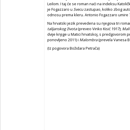
Leilom. I taj će se roman naći na indeksu Kato­li
je Fogazzaro u
Svecu
zastupao, koliko zbog auto
odnosu prema kleru. Antonio Fo­gazzaro umire 7.
Na hrvatski jezik prevedena su njegova tri rom
talijanskog života
(preveo Vinko Kisić 1917);
Mali
dvije knjige u Matici hrvatskoj, s predgovorom pr
ponovljeno 2011) i
Malombra
(prevela Vanesa Be
(Iz pogovora Božidara Petrača)