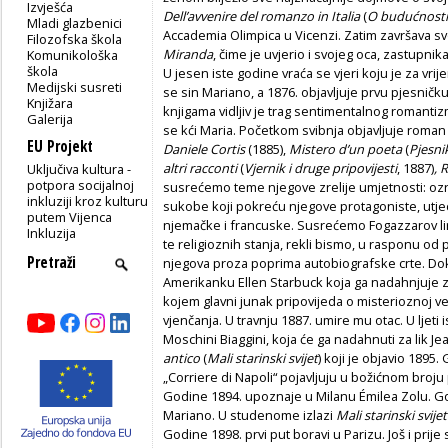
Izvješća
Dell’avvenire del romanzo in Ita­lia
(
O budućnosti 
Mladi glazbenici
Accademia Olimpica u Vicenzi. Zatim završava s
Filozofska škola
Miranda
, čime je uvjerio i svojeg oca, zastupnika
Komunikološka
škola
U jesen iste godine vraća se vjeri koju je za vr
Medijski susreti
se sin Mariano, a 1876. objavljuje prvu pjesničku
Knjižara
knjigama vidljiv je trag sentimentalnog romanti
Galerija
se kći Maria. Početkom svibnja objavljuje roma
EU Projekt
Daniele Cortis
(1885),
Mistero d’un poeta
(
Pjesni
altri racconti
(
Vjernik i druge pri­povijesti
, 1887)
, 
Uključiva kultura -
potpora socijalnoj
susrećemo teme njegove zrelije umjetnosti: ozra
inkluziji kroz kulturu
sukobe koji pokreću nje­gove protagoniste, utj
putem Vijenca
njemačke i francuske. Susrećemo Fogazzarov lir
Inkluzija
te religioznih stanja, rekli bismo, u rasponu od
njegova proza poprima autobiografske crte. Dok 
Ame­rikanku Ellen Starbuck koja ga nadahnjuje z
kojem glavni junak pripo­vijeda o misterioznoj
vjenčanja. U travnju 1887. umire mu otac. U lje­t
Moschini Biaggini, koja će ga nadahnuti za lik 
antico
(
Mali starinski svijet
) koji je objavio 1895
„Corriere di Napoli“ pojavljuju u božićnom broju
Godine 1894. upozna­je u Milanu Émilea Zolu. Go
Mariano. U studenome izlazi
Mali starinski svijet
Godine 1898. prvi put boravi u Parizu. Još i pri