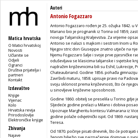
Autori
Antonio Fogazzaro
Antonio Fogazzaro rođen je 25. ožujka 1842. u Vi
Mariano bio je prognanik iz Torina od 1859, za
novoga Talijanskog Kraljevstva. Za vrijeme opsa
Matica hrvatska
Antonio se nalazi s majkom i sestrom Inom u Rovigu
O Matici hrvatskoj
Njegov stric don Giuseppe znatno utječe na njeg
Novosti
Njemu Fogazzaro šalje i svoje prve pje­sničke r
Učlanite se
Odjeli
oduševljava se klasicima talijanske i svjetske k
Ogranci
najdražim knji­ževnicima bili su Eshil, Lukrecije, P
Društva prijatelja i
Chateaubriand. Godine 1856. pohađa gimnaziju 
partneri
Završivši maturu, 1858. upisuje pravo na Padova
Kontakt
svoju sklonost prema književnosti, što će njegov o
Izdavaštvo
u si­novljeve književne sposobnosti.
Knjige
Godine 1860. obitelj se preselila u Torino gdje je
Vijenac
Sljedeće godine prelazi u Milano i dobiva posao u 
Kolo
Hrvatska revija
Upoznaje Margheritu kontesu Valmarana iz Vi­ce
Prirodoslovlje
godine polaže odvjetnički ispit. Od 1869. nastan
Elektroničke knjige
Teresa.
Zbivanja
Od 1870. počinje pisati dnevnik, što će potrajat
Najave
ženom bilježio sve najznačajnije dojmove o svojo