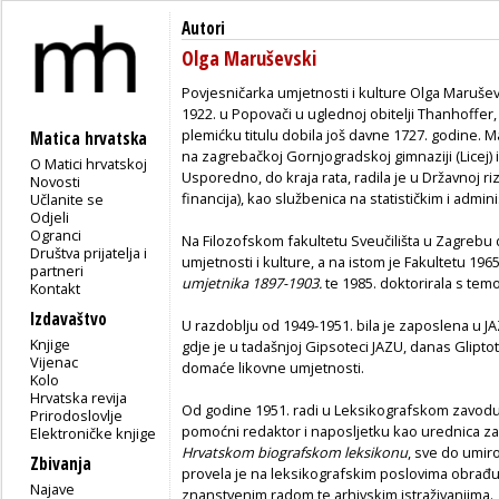
Autori
Olga Maruševski
Povjesničarka umjetnosti i kulture Olga Marušev
1922. u Popovači u uglednoj obitelji Thanhoffer, ko
plemićku titulu dobila još davne 1727. godine. M
Matica hrvatska
na zagrebačkoj Gornjogradskoj gimnaziji (Licej) i
O Matici hrvatskoj
Usporedno, do kraja rata, radila je u Državnoj riz
Novosti
financija), kao službenica na statističkim i admin
Učlanite se
Odjeli
Ogranci
Na Filozofskom fakultetu Sveučilišta u Zagrebu d
Društva prijatelja i
umjetnosti i kulture, a na istom je Fakultetu 196
partneri
umjetnika 1897-1903.
te 1985. doktorirala s te
Kontakt
Izdavaštvo
U razdoblju od 1949-1951. bila je zaposlena u 
Knjige
gdje je u tadašnjoj Gipsoteci JAZU, danas Gliptote
Vijenac
domaće likovne umjetnosti.
Kolo
Hrvatska revija
Od godine 1951. radi u Leksikografskom zavodu
Prirodoslovlje
pomoćni redaktor i naposljetku kao urednica za g
Elektroničke knjige
Hrvatskom biografskom leksikonu
, sve do umiro
Zbivanja
provela je na leksikografskim poslovima obrađuju
Najave
znanstvenim radom te arhivskim istraživanjima.