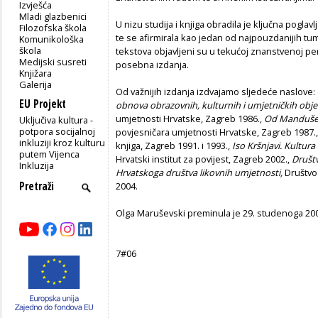
Izvješća
Mladi glazbenici
U nizu studija i knjiga obradila je ključna poglavl
Filozofska škola
te se afirmirala kao jedan od najpouzdanijih tu
Komunikološka
škola
tekstova objavljeni su u tekućoj znanstvenoj peri
Medijski susreti
posebna izdanja.
Knjižara
Galerija
Od važnijih izdanja izdvajamo sljedeće naslove:
EU Projekt
obnova obrazovnih, kulturnih i umjetničkih obj
umjetnosti Hrvatske, Zagreb 1986.,
Od Mandušev
Uključiva kultura -
potpora socijalnoj
povjesničara umjetnosti Hrvatske, Zagreb 1987.
inkluziji kroz kulturu
knjiga, Zagreb 1991. i 1993.,
Iso Kršnjavi. Kultura
putem Vijenca
Hrvatski institut za povijest, Zagreb 2002.,
Društ
Inkluzija
Hrvatskoga društva likovnih umjetnosti,
Društvo
2004.
Olga Maruševski preminula je 29. studenoga 20
7#06