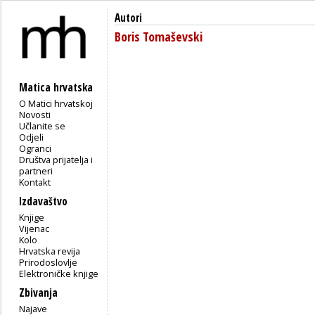
Autori
Boris Tomaševski
Matica hrvatska
O Matici hrvatskoj
Novosti
Učlanite se
Odjeli
Ogranci
Društva prijatelja i
partneri
Kontakt
Izdavaštvo
Knjige
Vijenac
Kolo
Hrvatska revija
Prirodoslovlje
Elektroničke knjige
Zbivanja
Najave