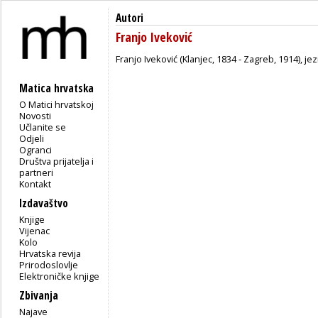
Autori
Franjo Iveković
Franjo Iveković (Klanjec, 1834 - Zagreb, 1914), jez
Matica hrvatska
O Matici hrvatskoj
Novosti
Učlanite se
Odjeli
Ogranci
Društva prijatelja i
partneri
Kontakt
Izdavaštvo
Knjige
Vijenac
Kolo
Hrvatska revija
Prirodoslovlje
Elektroničke knjige
Zbivanja
Najave