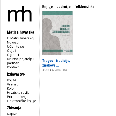
Knjige - područje - folkloristika
Matica hrvatska
O Matici hrvatskoj
Novosti
Učlanite se
Odjeli
Ogranci
Društva prijatelja i
Tragovi tradicije,
partneri
znakovi ...
Kontakt
35,84 €
(270,00 kn)
Izdavaštvo
Knjige
Vijenac
Kolo
Hrvatska revija
Prirodoslovlje
Elektroničke knjige
Zbivanja
Najave