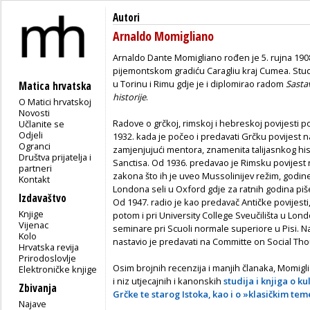
Autori
Arnaldo Momigliano
Arnaldo Dante Momigliano rođen je 5. rujna 1908.
pijemontskom gradiću Caragliu kraj Cumea. Studi
u Torinu i Rimu gdje je i diplomirao radom
Sasta
Matica hrvatska
historije
.
O Matici hrvatskoj
Novosti
Radove o grčkoj, rimskoj i hebreskoj povijesti po
Učlanite se
Odjeli
1932. kada je počeo i predavati Grčku povijest 
Ogranci
zamjenjujući mentora, znamenita talijasnkog hi
Društva prijatelja i
Sanctisa. Od 1936. predavao je Rimsku povijest 
partneri
zakona što ih je uveo Mussolinijev režim, godine 
Kontakt
Londona seli u Oxford gdje za ratnih godina piše
Izdavaštvo
Od 1947. radio je kao predavač Antičke povijesti, 
Knjige
potom i pri University College Sveučilišta u Lond
Vijenac
seminare pri Scuoli normale superiore u Pisi. 
Kolo
nastavio je predavati na Committe on Social Tho
Hrvatska revija
Prirodoslovlje
Osim brojnih recenzija i manjih članaka, Momigl
Elektroničke knjige
i niz utjecajnih i kanonskih
studija i knjiga o ku
Zbivanja
Grčke te starog Istoka, kao i o »klasičkim te
Najave