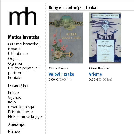
Knjige - područje - fizika
Matica hrvatska
O Matici hrvatskoj
Novosti
Učlanite se
Odjeli
Ogranci
Društva prijatelja i
Oton Kučera
Oton Kučera
partneri
Valovi i zrake
Vrieme
Kontakt
0,00 €
(0,00 kn)
0,00 €
(0,00 kn)
Izdavaštvo
Knjige
Vijenac
Kolo
Hrvatska revija
Prirodoslovlje
Elektroničke knjige
Zbivanja
Najave