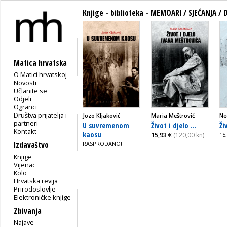
Knjige - biblioteka - MEMOARI / SJEĆANJA 
Matica hrvatska
O Matici hrvatskoj
Novosti
Učlanite se
Odjeli
Ogranci
Društva prijatelja i
Jozo Kljaković
Maria Meštrović
Ne
partneri
U suvremenom
Život i djelo ...
Ži
Kontakt
kaosu
15,93
€
(120,00 kn)
15
Izdavaštvo
RASPRODANO!
Knjige
Vijenac
Kolo
Hrvatska revija
Prirodoslovlje
Elektroničke knjige
Zbivanja
Najave