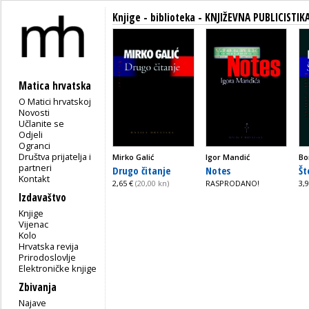
Knjige - biblioteka - KNJIŽEVNA PUBLICISTIK
Matica hrvatska
O Matici hrvatskoj
Novosti
Učlanite se
Odjeli
Ogranci
Društva prijatelja i
Mirko Galić
Igor Mandić
Bo
partneri
Drugo čitanje
Notes
Št
Kontakt
2,65 €
(20,00 kn)
RASPRODANO!
3,
Izdavaštvo
Knjige
Vijenac
Kolo
Hrvatska revija
Prirodoslovlje
Elektroničke knjige
Zbivanja
Najave