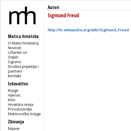
Autori
Sigmund Freud
http://hr.wikipedia.org/wiki/Sigmund_Freud
Matica hrvatska
O Matici hrvatskoj
Novosti
Učlanite se
Odjeli
Ogranci
Društva prijatelja i
partneri
Kontakt
Izdavaštvo
Knjige
Vijenac
Kolo
Hrvatska revija
Prirodoslovlje
Elektroničke knjige
Zbivanja
Najave