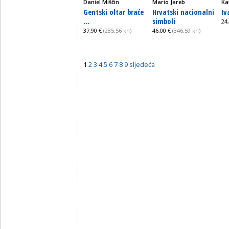
Daniel Miščin
Mario Jareb
Ka
Gentski oltar braće
Hrvatski nacionalni
Iv
...
simboli
24
37,90 €
(285,56 kn)
46,00 €
(346,59 kn)
1
2
3
4
5
6
7
8
9
sljedeća