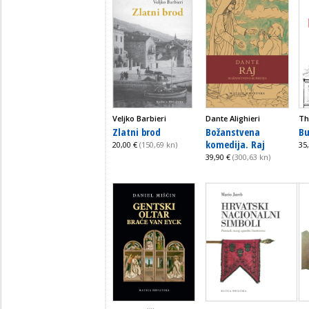
Veljko Barbieri
Dante Alighieri
Th
Zlatni brod
Božanstvena
Bu
komedija. Raj
20,00 €
(150,69 kn)
35
39,90 €
(300,63 kn)