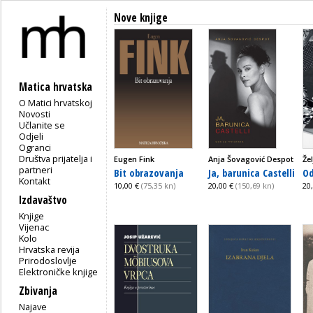
Nove knjige
Matica hrvatska
O Matici hrvatskoj
Novosti
Učlanite se
Odjeli
Ogranci
Društva prijatelja i
Eugen Fink
Anja Šovagović Despot
Že
partneri
Bit obrazovanja
Ja, barunica Castelli
Od
Kontakt
10,00 €
(75,35 kn)
20,00 €
(150,69 kn)
20
Izdavaštvo
Knjige
Vijenac
Kolo
Hrvatska revija
Prirodoslovlje
Elektroničke knjige
Zbivanja
Najave