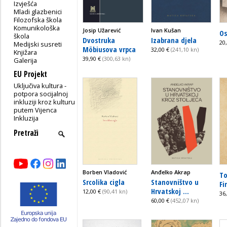
Izvješća
Mladi glazbenici
Filozofska škola
Komunikološka
Josip Užarević
Ivan Kušan
Os
škola
Dvostruka
Izabrana djela
20
Medijski susreti
Möbiusova vrpca
32,00 €
(241,10 kn)
Knjižara
39,90 €
(300,63 kn)
Galerija
EU Projekt
Uključiva kultura -
potpora socijalnoj
inkluziji kroz kulturu
putem Vijenca
Inkluzija
Borben Vladović
Anđelko Akrap
To
Srcolika cigla
Stanovništvo u
Fir
Hrvatskoj ...
12,00 €
(90,41 kn)
36
60,00 €
(452,07 kn)