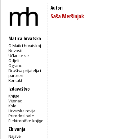
Autori
Saša Meršinjak
Matica hrvatska
O Matici hrvatskoj
Novosti
Učlanite se
Odjeli
Ogranci
Društva prijatelja i
partneri
Kontakt
Izdavaštvo
Knjige
Vijenac
Kolo
Hrvatska revija
Prirodoslovlje
Elektroničke knjige
Zbivanja
Najave