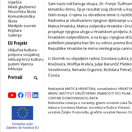
Izvješća
Sam naziv održanoga skupa,
Dr. Franjo Tuđman –
Mladi glazbenici
tematsku širinu, čiji je rezultat ovaj zbornik u 
Filozofska škola
četiri eseja. U njima su obrađene teme iz različi
Komunikološka
Radovima je obuhvaćeno njegovo djelovanje u va
škola
Medijski susreti
Matica hrvatska, Matica iseljenika Hrvatske i Dru
Knjižara
propituje njegova uloga u Hrvatskom proljeću, k
Galerija
hrvatskim iseljeništvom, a na kraju i njegova dr
EU Projekt
političkim pitanjima kao što su odnos prema Bo
Republike Hrvatske te mirna reintegracija cari
Uključiva kultura -
potpora socijalnoj
U zbornik su objavljeni radovi Zorislava Lukića,
inkluziji kroz kulturu
putem Vijenca
Kneževića, Wollfya Krašića, Julije Barunčić Pletik
Inkluzija
Veselinovića, Nenada Grgurice, Božidara Petrača
Ćosića.
Nakladnik MATICA HRVATSKA, sunakladnici HRVATSK
ARHIV, INSTITUT DRUŠTVENIH ZNANOSTI IVO PILA
CENTAR DOMOVINSKOG RATA
Biblioteka Izdanja u suradnji, glavni urednik Luka Še
lektura Gordana Malnar, korektura Ružica Vrbanić, i
urednik Željko Podoreški, grafički urednik Neven Oso