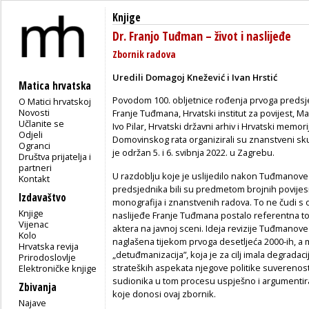
Knjige
Dr. Franjo Tuđman – život i naslijeđe
Zbornik radova
Uredili Domagoj Knežević i Ivan Hrstić
Matica hrvatska
Povodom 100. obljetnice rođenja prvoga predsj
O Matici hrvatskoj
Novosti
Franje Tuđmana, Hrvatski institut za povijest, Ma
Učlanite se
Ivo Pilar, Hrvatski državni arhiv i Hrvatski memo
Odjeli
Domovinskog rata organizirali su znanstveni s
Ogranci
je održan 5. i 6. svibnja 2022. u Zagrebu.
Društva prijatelja i
partneri
U razdoblju koje je uslijedilo nakon Tuđmanove 
Kontakt
predsjednika bili su predmetom brojnih povijesnih
Izdavaštvo
monografija i znanstvenih radova. To ne čudi s ob
Knjige
naslijeđe Franje Tuđmana postalo referentna točk
Vijenac
aktera na javnoj sceni. Ideja revizije Tuđmanov
Kolo
naglašena tijekom prvoga desetljeća 2000-ih, a
Hrvatska revija
„detuđmanizacija”, koja je za cilj imala degradaciju 
Prirodoslovlje
strateških aspekata njegove politike suverenost
Elektroničke knjige
sudionika u tom procesu uspješno i argumentira
Zbivanja
koje donosi ovaj zbornik.
Najave