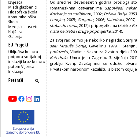
Izvješća
Od sredine devedesetih godina prošloga stolj
Mladi glazbenici
romanesknim ostvarenjima (
Ispovijedi neka
Filozofska škola
Kockanje sa sudbinom
, 2002;
Država Božja 2053
Komunikološka
Longina
, 2005;
Gorgone
, 2006;
Katedrala
, 2007;
škola
stuba do trona
, 2012) i pripovjetkama (zbirke
Pu
Medijski susreti
ništa ne treba i druge pripovijetke
, 2014).
Knjižara
Galerija
Za svoj rad primio je nekoliko nagrada: Sterijin
EU Projekt
selu Mrduša Donja
, Gavellinu 1979. i Sterij
Uključiva kultura -
poduzeću
, Vladimir Nazor za životno djelo 20
potpora socijalnoj
Katedrala
. Umro je u Zagrebu 3. siječnja 2
inkluziji kroz kulturu
groblju Kvanj. Zavičaj mu se odužio otva
putem Vijenca
Hrvatskom narodnom kazalištu, s bistom koju je
Inkluzija