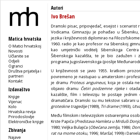
Autori
Ivo Brešan
Dramski pisac, pripovjedač, esejist i scenarist 
Vodicama. Gimnaziju je pohađao u Šibeniku, 
jezika i književnosti diplomirao na Filozofskom
Matica hrvatska
1960. radio je kao profesor na šibenskoj gimnaz
O Matici hrvatskoj
kao umjetnički voditelj šibenskoga Centr
Novosti
Šibenskoga kazališta, te je bio zadužen i 
Učlanite se
Odjeli
programa Jugoslavenskoga (poslije Međunarodno
Ogranci
U književnosti se javio 1955. kratkom proz
Društva prijatelja i
partneri
povremeno je nastupao u amaterskim i profes
Kontakt
je dramu
Proteus anguineus
, koja je ostala n
objavio dramu
Četiri podzemne rijeke
i otad
Izdavaštvo
kazalište, film i televiziju te postaje jednim
Knjige
dramatičara. Dramski su mu tekstovi sabrani 
Vijenac
groteskne tragedije
(1989),
Tri drame
(1993),
Utv
Kolo
Hrvatska revija
Među filmskim i televizijskim ostvarenjima osobit
Prirodoslovlje
Krste Papića (
Predstava Hamleta u Mrduši Donjo
Elektroničke knjige
1980; Veljka Bulajića (
Obećana zemlja,
1986;
Don
Zbivanja
rat na mome otoku,
1996;
Maršal,
1999) i Daniel
Najave