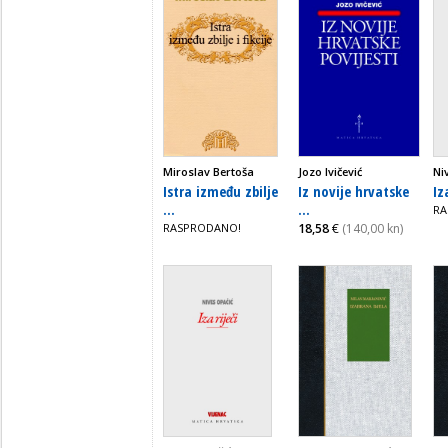
Miroslav Bertoša
Jozo Ivičević
Ni
Istra između zbilje
Iz novije hrvatske
Iz
...
...
RA
RASPRODANO!
18,58
€
(140,00 kn)