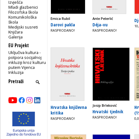
Izvješća
Mladi glazbenici
Filozofska škola
Komunikološka
Emica Rubil
Ante Peterlić
Dj
škola
Darovi pakla
Déja-vu
10
Medijski susreti
RASPRODANO!
RASPRODANO!
Knjižara
Galerija
EU Projekt
Uključiva kultura -
potpora socijalnoj
inkluziji kroz kulturu
putem Vijenca
Inkluzija
Josip Brleković
Hrvatska književna
Hr
Hrvatski tjednik
kritika
(1
RASPRODANO!
RASPRODANO!
0,