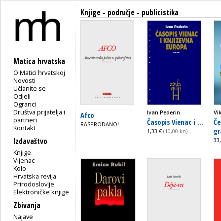
Knjige - područje - publicistika
Matica hrvatska
O Matici hrvatskoj
Novosti
Učlanite se
Odjeli
Ogranci
Društva prijatelja i
Ivan Pederin
Vi
Afco
partneri
Časopis Vienac i ...
Če
RASPRODANO!
Kontakt
gr
1,33 €
(10,00 kn)
Izdavaštvo
33
Knjige
Vijenac
Kolo
Hrvatska revija
Prirodoslovlje
Elektroničke knjige
Zbivanja
Najave