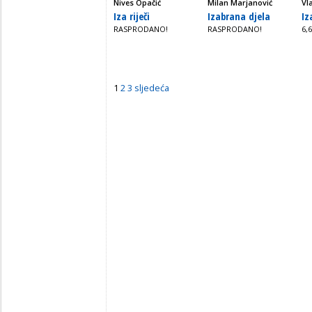
Nives Opačić
Milan Marjanović
Vl
Iza riječi
Izabrana djela
Iz
RASPRODANO!
RASPRODANO!
6,
1
2
3
sljedeća