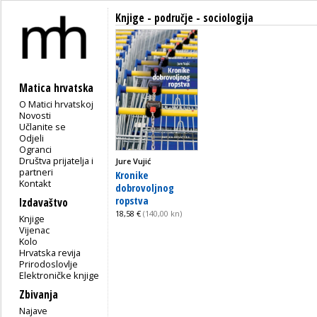
Knjige - područje - sociologija
Matica hrvatska
O Matici hrvatskoj
Novosti
Učlanite se
Odjeli
Ogranci
Društva prijatelja i
Jure Vujić
partneri
Kronike
Kontakt
dobrovoljnog
ropstva
Izdavaštvo
18,58 €
(140,00 kn)
Knjige
Vijenac
Kolo
Hrvatska revija
Prirodoslovlje
Elektroničke knjige
Zbivanja
Najave