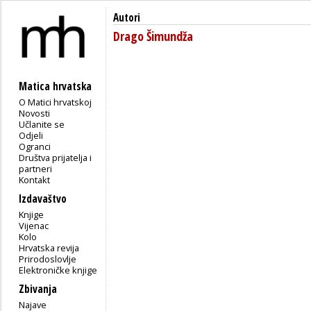
Autori
Drago Šimundža
Matica hrvatska
O Matici hrvatskoj
Novosti
Učlanite se
Odjeli
Ogranci
Društva prijatelja i
partneri
Kontakt
Izdavaštvo
Knjige
Vijenac
Kolo
Hrvatska revija
Prirodoslovlje
Elektroničke knjige
Zbivanja
Najave